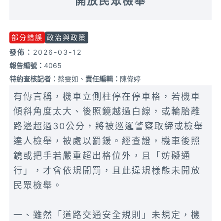
開放民眾檢舉
部分錯誤
政治與政策
發佈：
2026-03-12
報告編號：
4065
特約查核記者：
蔡雯如、
責任編輯：
陳偉婷
有傳言稱，機車立側柱停在停車格，若機車
傾斜角度太大、後照鏡越過白線，或輪胎離
路邊超過30公分，將被巡邏警察取締或檢舉
達人檢舉，被處以罰鍰。經查證，機車後照
鏡或把手若嚴重超出格位外，且「妨礙通
行」，才會依規開罰，且此違規樣態未開放
民眾檢舉。
一、雖然「道路交通安全規則」未規定，機