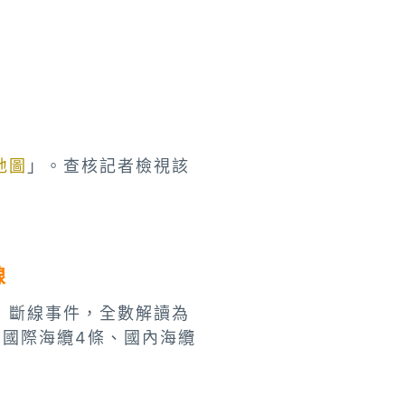
地圖
」。查核記者檢視該
線
」斷線事件，全數解讀為
中國際海纜4條、國內海纜