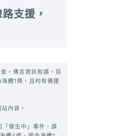
線路支援，
經查，傳言資訊有誤，目
內海纜1條，且均有備援
網站內容。
起「發生中」事件，誤
海纜4條、國內海纜1