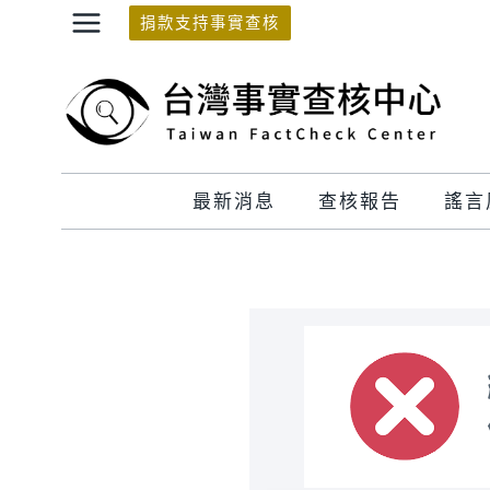
Skip
捐款支持事實查核
to
content
最新消息
查核報告
謠言