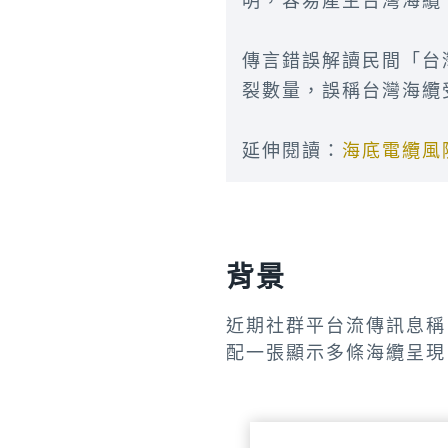
明，容易產生台灣海纜
傳言錯誤解讀民間「台
裂數量，誤稱台灣海纜
延伸閱讀：
海底電纜風
背景
近期社群平台流傳訊息稱
配一張顯示多條海纜呈現