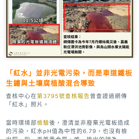
「紅水」並非光電污染，而是車道鐵板
生鏽與土壤腐植酸混合導致
查核中心在
第3795號查核報告
曾查證過網傳
「紅水」照片。
當時環境部
檢驗
後，澄清並非廢棄光電板造成
的污染，紅水pH值為中性的6.79，也沒有檢