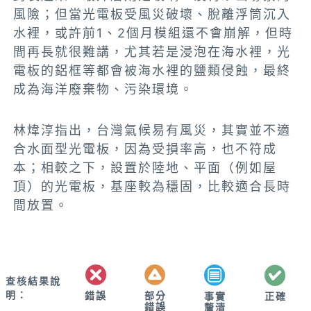
風險；但當光電板受風災破壞、脫離浮筒沉入
水裡，或許前1、2個月模組還不會崩解，但時
間再長就很難講，尤其若是浸泡在海水裡，光
電板的鋁框等都會被海水裡的鹽類侵蝕，最終
成為海洋廢棄物、污染環境。
林煒淳指出，台灣氣候易有風災，其實並不適
合水面型光電板，因為受損率高，也不符成
本；相較之下，設置於陸地、平面（例如屋
頂）的光電板，基座較為穩固，比較適合長時
間放置。
查核結果說
明：
錯誤
部分
正確
事實
錯誤
釐清