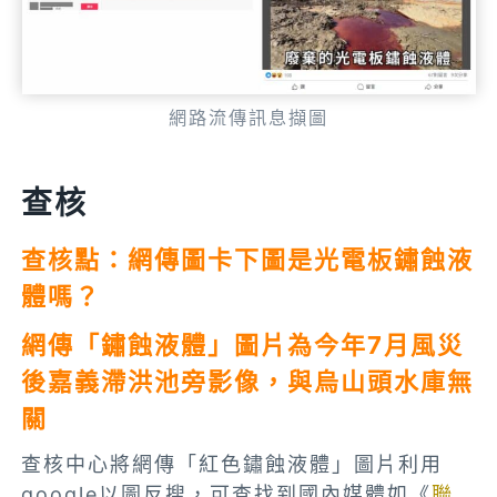
網路流傳訊息擷圖
查核
查核點：網傳圖卡下圖是光電板鏽蝕液
體嗎？
網傳「鏽蝕液體」圖片為今年7月風災
後嘉義滯洪池旁影像，與烏山頭水庫無
關
查核中心將網傳「紅色鏽蝕液體」圖片利用
google以圖反搜，可查找到國內媒體如《
聯