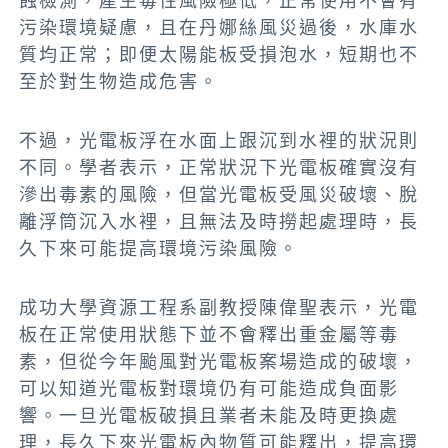
蝕檢測，產生毒性風險極低，正常使用不會有
污染環境疑慮，且在丹娜絲風災過後，水庫水
質均正常；即便太陽能板受損泡水，短期也不
至於對生物造成危害。
不過，光電板浮在水面上跟沉到水裡的狀況則
不同。學者表示，正常狀況下光電板確實沒有
滲出毒素的風險，但當光電板受風災破壞、脫
離浮筒沉入水裡，且無法及時撈起處理時，長
久下來可能提高環境污染風險。
成功大學資源工程系副教授陳偉聖表示，光電
板在正常使用狀態下並不會釋出重金屬等毒
素，但從今年颱風對光電板案場造成的破壞，
可以知道光電板對環境仍有可能造成負面影
響。一旦光電板破損且業者未能及時更換處
理，長久下來光電板內物質可能釋出，提高環