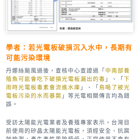
學者：若光電板破損沉入水中，長期有
可能污染環境
丹娜絲颱風過後，查核中心查證過「
中南部養
殖魚可能會吃下破損光電板漏出的毒
」、「
下
雨時光電板毒素會流進水庫
」、「
鳥喝了被光
電板污染的水而暴斃
」等光電相關傳言均為錯
誤。
受訪太陽能光電業者及養殖專家表示，台灣目
前使用的矽晶太陽能光電板，須經安全、抗腐