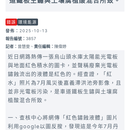
道鐵板生鏽與土壤腐植酸混合所致。
錯誤
環境能源
發佈：
2025-10-13
報告編號：
3857
記者：
曾慧雯、
責任編輯：
陳偉婷
近日網路熱傳一張烏山頭水庫太陽能光電板
與地面紅色積水的圖卡，並聲稱廢棄光電板
鏽蝕流出的液體是紅色的。經查證，「紅
水」照片為7月風災後嘉義滯洪池旁影像，且
並非光電板污染，是車道鐵板生鏽與土壤腐
植酸混合所致。
一、查核中心將網傳「紅色鏽蝕液體」圖片
利用google以圖反搜，發現這是今年7月丹