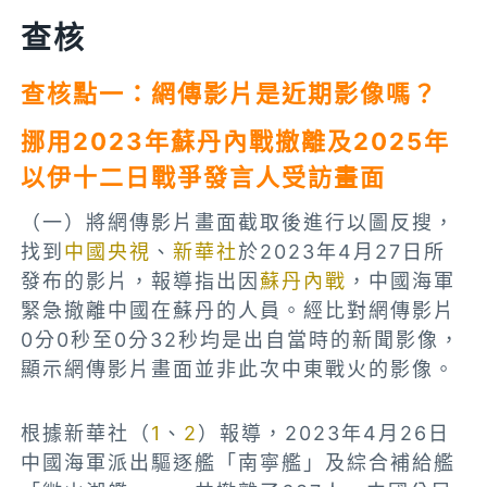
查核
查核點一：網傳影片是近期影像嗎？
挪用2023年蘇丹內戰撤離及2025年
以伊十二日戰爭發言人受訪畫面
（一）將網傳影片畫面截取後進行以圖反搜，
找到
中國央視
、
新華社
於2023年4月27日所
發布的影片，報導指出因
蘇丹內戰
，中國海軍
緊急撤離中國在蘇丹的人員。經比對網傳影片
0分0秒至0分32秒均是出自當時的新聞影像，
顯示網傳影片畫面並非此次中東戰火的影像。
根據新華社（
1
、
2
）報導，2023年4月26日
中國海軍派出驅逐艦「南寧艦」及綜合補給艦