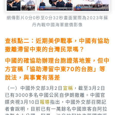
網傳影片0分0秒至0分32秒畫面實際為2023年蘇
丹內戰中國海軍撤僑影像
查核點二：近期美伊戰事，中國有協助
撤離滯留中東的台灣民眾嗎？
中國的確協助辦理台胞證落地簽，但中
方宣稱「協助滯留中東70的台胞」等
說法，與事實有落差
（一）中國外交部3月2日
宣稱
，截至3月2日
已有3000多名中國公民自伊朗撤離。中國官
媒央視3月10日
報導
指出，中國外交部召開記
者會說明，目前已有一萬餘名中國旅客自阿拉