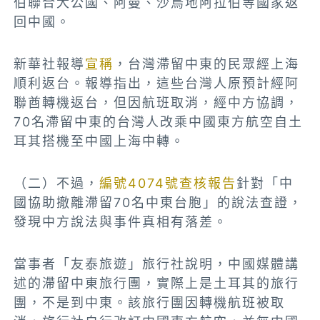
伯聯合大公國、阿曼、沙烏地阿拉伯等國家返
回中國。
新華社報導
宣稱
，台灣滯留中東的民眾經上海
順利返台。報導指出，這些台灣人原預計經阿
聯酋轉機返台，但因航班取消，經中方協調，
70名滯留中東的台灣人改乘中國東方航空自土
耳其搭機至中國上海中轉。
（二）不過，
編號4074號查核報告
針對「中
國協助撤離滯留70名中東台胞」的說法查證，
發現中方說法與事件真相有落差。
當事者「友泰旅遊」旅行社說明，中國媒體講
述的滯留中東旅行團，實際上是土耳其的旅行
團，不是到中東。該旅行團因轉機航班被取