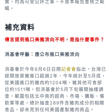
實，均為可受公評之事，不是本報告查核之範
疇。
補充資料
傳言提到進口美豬流向不明，是指什麼事件？
消基會呼籲：應公布進口美豬流向
消基會於今年6月6日召開
記者會
指出，台灣已
經開放萊豬進口超過2年，今年統計至5月底，
從美國進口的豬肉約1204噸，豬其他可食部
位約1511噸。但消基會於5月下旬展開抽樣調
查，範圍包括北中南的超商、市場、攤販、餐
飲業等處，總計抽查289件含豬肉成分的相關
食品，卻未見到任何美國產製豬肉商品。