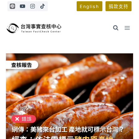
Skip
English
捐款支持
to
content