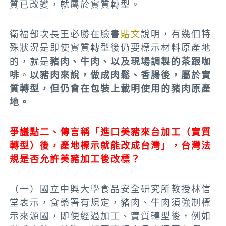
質已改變，就屬於實質轉型。
衛福部次長王必勝在臉書
貼文
說明，有幾個特
殊狀況是即使實質轉型後仍要標示材料原產地
的，就是
豬肉、牛肉、以及現場調製的茶跟咖
啡
。
以豬肉來說，做成肉鬆、香腸後，屬於實
質轉型，但仍會在包裝上載明使用的豬肉原產
地。
爭議點二、傳言稱「進口美豬來台加工（實質
轉型）後，產地標示就能改成台灣」，台灣法
規是否允許美豬加工後
改標？
（一）國立中興大學食品安全研究所教授林信
堂表示，食藥署有規定，豬肉、牛肉須強制標
示來源國，即便經過加工、實質轉型後，例如