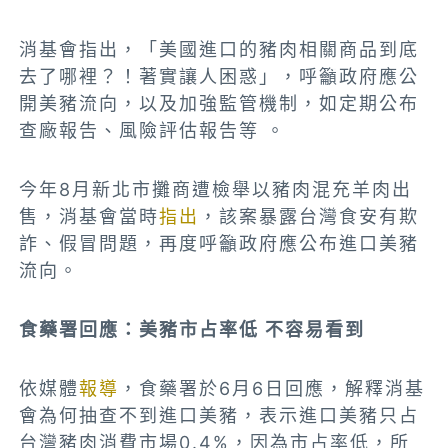
消基會指出，「美國進口的豬肉相關商品到底
去了哪裡？！著實讓人困惑」，呼籲政府應公
開美豬流向，以及加強監管機制，如定期公布
查廠報告、風險評估報告等 。
今年8月新北市攤商遭檢舉以豬肉混充羊肉出
售，消基會當時
指出
，該案暴露台灣食安有欺
詐、假冒問題，再度呼籲政府應公布進口美豬
流向。
食藥署回應：美豬市占率低 不容易看到
依媒體
報導
，食藥署於6月6日回應，解釋消基
會為何抽查不到進口美豬，表示進口美豬只占
台灣豬肉消費市場0.4%，因為市占率低，所