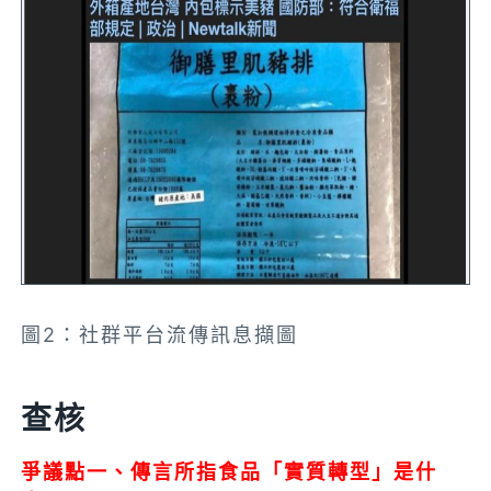
圖2：社群平台流傳訊息擷圖
查核
爭議點
一、傳言所指食品「
實質轉型
」是什