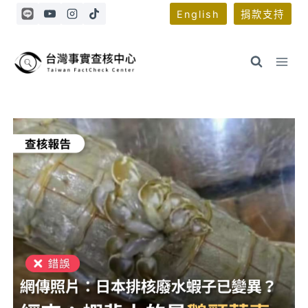
Skip
English
捐款支持
to
content