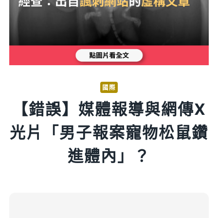
國際
【錯誤】媒體報導與網傳X
光片「男子報案寵物松鼠鑽
進體內」？