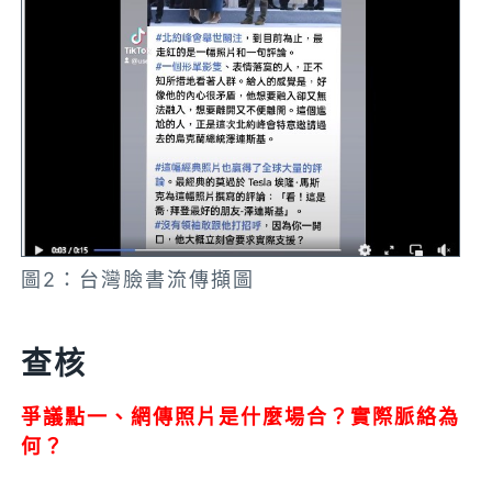
圖2：台灣臉書流傳擷圖
查核
爭議點一、網傳照片是什麼場合？實際脈絡為
何？