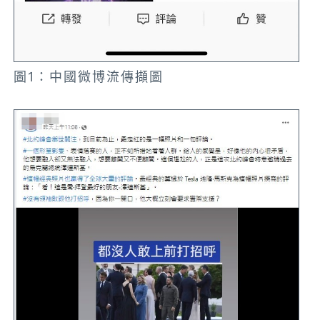
圖1：中國微博流傳擷圖