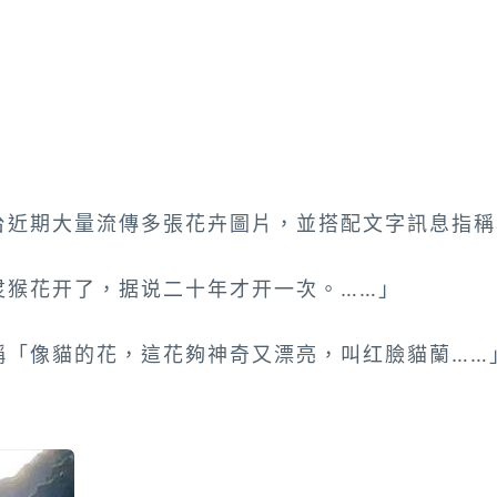
台近期大量流傳多張花卉圖片，並搭配文字訊息指稱
灵猴花开了，据说二十年才开一次。……」
稱「像貓的花，這花夠神奇又漂亮，叫红臉貓蘭……