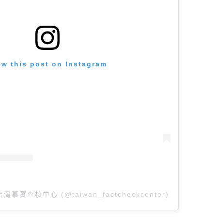
ew this post on Instagram
y 台灣事實查核中心 (@taiwan_factcheckcenter)