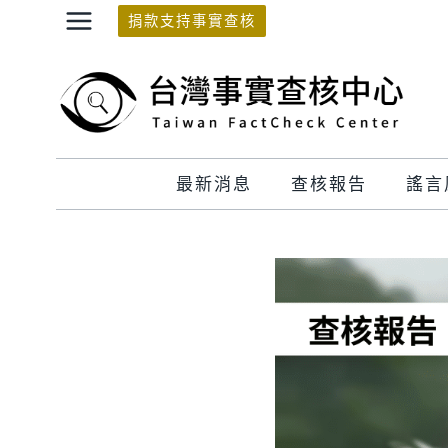
Skip
捐款支持事實查核
to
content
最新消息
查核報告
謠言