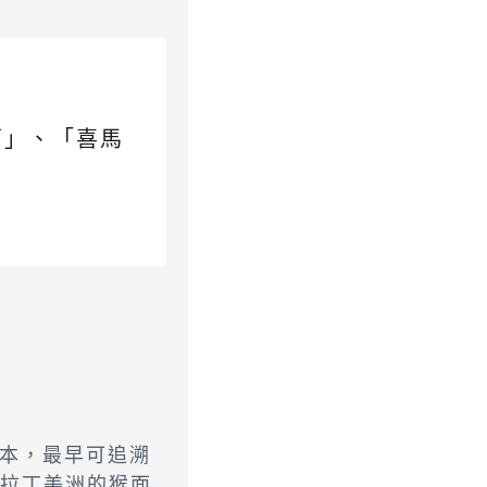
蘭」、「喜馬
本，最早可追溯
於拉丁美洲的猴面