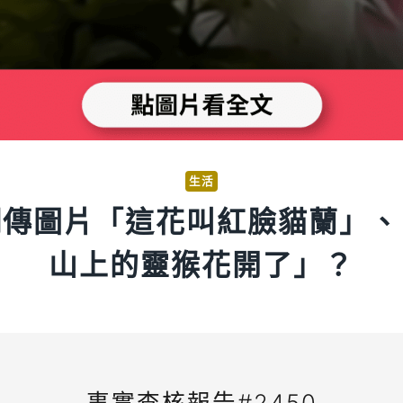
生活
網傳圖片「這花叫紅臉貓蘭」、
山上的靈猴花開了」？
事實查核報告#2450