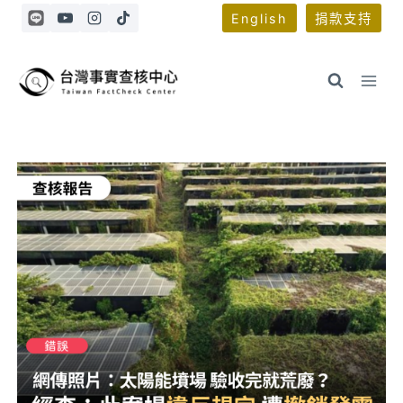
Skip
English
捐款支持
to
content