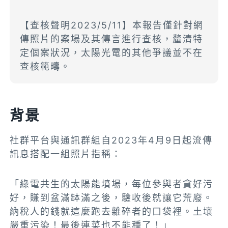
【查核聲明2023/5/11】本報告僅針對網
傳照片的案場及其傳言進行查核，釐清特
定個案狀況，太陽光電的其他爭議並不在
查核範疇。
背景
社群平台與通訊群組自2023年4月9日起流傳
訊息搭配一組照片指稱：
「綠電共生的
太陽能墳場
，每位參與者貪好污
好，賺到盆滿缽滿之後，驗收後就讓它荒廢。
納稅人的錢就這麼跑去雜碎者的口袋裡。土壤
嚴重污染！最後連菜也不能種了！」