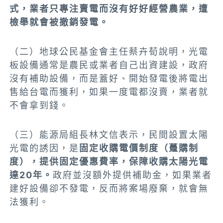
式，業者只專注賣電而沒有好好經營農業，遭
檢舉就會被撤銷發電。
（二）
地球公民基金會主任蔡卉荀說明，光電
板設備通常是農民或業者自己出資建設，政府
沒有補助設備，而是蓋好、開始發電後將電出
售給台電而獲利，如果一度電都沒賣，業者就
不會拿到錢。
（三）
能源局組長
林文信表示，
民間設置太陽
光電的誘因，
是
固定收購電價制度（躉購制
度），提供固定優惠費率，保障收購太陽光電
達20年。
政府並沒額外提供補助金，如果業者
建好設備卻不發電，反而將案場廢棄，就會無
法獲利。