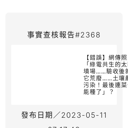
事實查核報告#2368
【錯誤】網傳照
「綠電共生的太
墳場……驗收後
它荒廢……土壤
污染！最後連菜
能種了」？
發布日期／2023-05-11