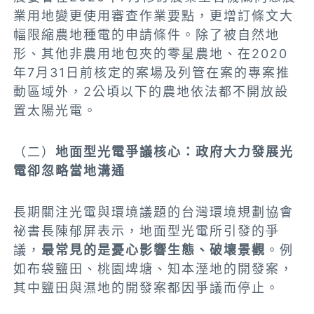
業用地變更使用審查作業要點，更增訂條文大
幅限縮農地種電的申請條件。除了被自然地
形、其他非農用地包夾的零星農地、在2020
年7月31日前核定的案場及列管在案的專案推
動區域外，2公頃以下的農地依法都不開放設
置太陽光電。
（二）
地面型光電爭議核心：政府大力發展光
電卻忽略當地溝通
長期關注光電與環境議題的台灣環境規劃協會
祕書長陳郁屏表示，地面型光電所引發的爭
議，
最常見的是憂心影響生態、破壞景觀
。例
如布袋鹽田、桃園埤塘、知本溼地的開發案，
其中鹽田與濕地的開發案都因爭議而停止。