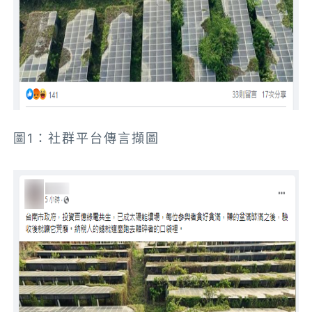
圖1：社群平台傳言擷圖