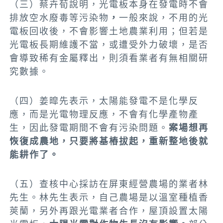
（三）
蔡卉荀說明，光電板本身在發電時不會
排放空水廢毒等污染物
，
一般來說，不用的光
電板回收後，不會影響土地農業利用；但若是
光電板長期維護不當，或遭受外力破壞，是否
會導致稀有金屬釋出，則須看業者有無相關研
究數據。
（四）姜暭先表示，
太陽能發電不是化學反
應，而是光電物理反應，不會有化學產物產
生，因此發電期間不會有污染問題。
案場
想再
恢復成農地，只要將基樁拔起，重新整地後就
能耕作了。
（五）
查核中心採訪在屏東經營農場的業者林
先生。林先生表示，自己農場是以溫室種植香
莢蘭，另外再跟光電業者合作，屋頂設置太陽