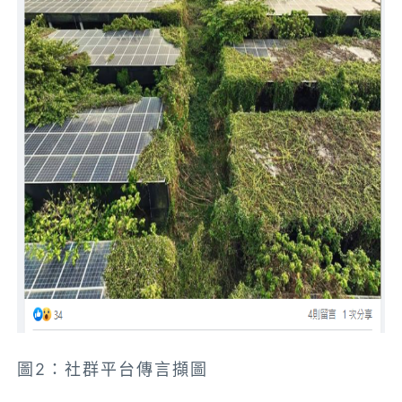
圖2：社群平台傳言擷圖