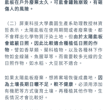
能板在戶外廢棄太久，可能會鏽蝕崩毀，有砸
傷人的風險。
（二）
屏東科技大學農園生產系助理教授林資
哲表示，太陽能板在使用期間或者廢棄後，都
不會釋出化學物質汙染土地。但
由於太陽能板
會遮蔽日照，因此比較適合種植低日照的作
物
，譬如香草類、蘭科植物，以及各種林下作
物如金線蓮、魚腥草等。而需要較多光線的全
日照作物，如水稻、大豆就不適合。
如果太陽能板廢棄，想將案場恢復成農地，
因
為土壤長期日曬不足，較不健康
，必須用添加
有機肥等方式復育土壤，再種植其他作物，生
長情況才會比較好。