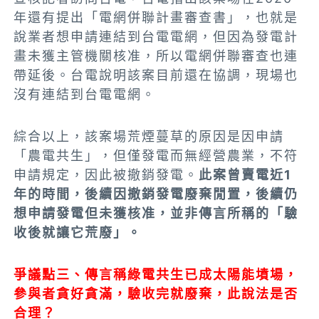
年還有提出「電網併聯計畫審查書」
，也就是
說業者想申請連結到台電電網，但因為發電計
畫未獲主管機關核准，所以電網併聯審查也連
帶延後。台電說明該案目前還在協調，現場也
沒有連結到台電電網。
綜合以上，該案場荒煙蔓草的原因是因申請
「農電共生」，但僅發電而無經營農業，不符
申請規定，因此被撤銷發電。
此案曾賣電近1
年的時間，後續因撤銷發電廢棄閒置，後續仍
想申請發電但未獲核准，並非傳言所稱的「驗
收後就讓它荒廢」。
爭議點三、傳言稱綠電共生已成太陽能墳場，
參與者貪好貪滿，驗收完就廢棄，此說法是否
合理？