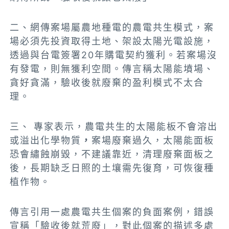
二、網傳案場屬農地種電的農電共生模式，案
場必須先投資取得土地、架設太陽光電設施，
透過與台電簽署20年購電契約獲利。若案場沒
有發電，則無獲利空間。傳言稱太陽能墳場、
貪好貪滿，驗收後就廢棄的盈利模式不太合
理。
三
、
專家表示，農電共生的太陽能板不會
溶出
或溢出化學物質
，
案場廢棄過久，太陽能面板
恐會繡蝕崩毀，不建議靠近，清理廢棄面板之
後，長期缺乏日照的土壤需先復育，可恢復種
植作物。
傳言引用一處農電共生個案的負面案例，錯誤
宣稱「驗收後就荒廢」，對此個案的描述多處