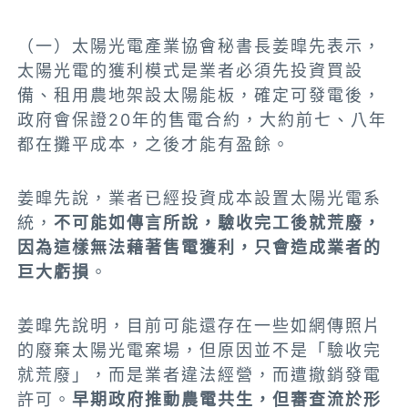
（一）太陽光電產業協會秘書長姜
暭
先表示，
太陽光電的獲利模式是業者必須先投資買設
備、租用農地架設太陽能板，確定可發電後，
政府會保證20年的售電合約，大約前七、八年
都在攤平成本，之後才能有盈餘。
姜暭先說，
業者已經投資成本設置太陽光電系
統，
不可能如傳言所說，驗收完工後就荒廢，
因為這樣無法藉著售電獲利，只會造成業者的
巨大虧損
。
姜暭先說明，目前可能還存在一些如網傳照片
的廢棄太陽光電案場，但原因並不是
「
驗收完
就荒廢
」，而是業者違法經營，而遭撤銷發電
許可
。
早期政府推動農電共生，但審查流於形