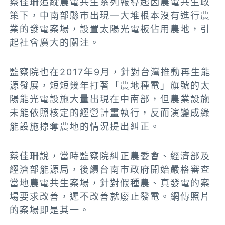
蔡佳珊追蹤農電共生系列報導起因農電共生政
策下，中南部縣市出現一大堆根本沒有進行農
業的發電案場，設置太陽光電板佔用農地，引
起社會廣大的關注。
監察院也在2017年9月，針對
台灣推動再生能
源發展，短短幾年打著「農地種電」旗號的太
陽能光電設施大量出現在中南部，但農業設施
未能依照核定的經營計畫執行，反而演變成綠
能設施掠奪農地的情況
提出糾正。
蔡佳珊說，當時監察院糾正農委會、經濟部及
經濟部能源局，後續台南市政府開始嚴格審查
當地農電共生案場，針對假種農、真發電的案
場要求改善，遲不改善就廢止發電。網傳照片
的案場即是其一。