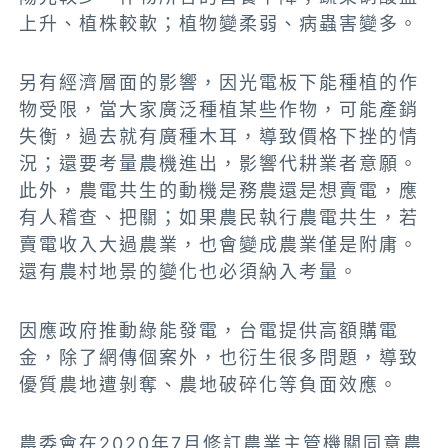
上升、植株較軟；植物變柔弱、病蟲害變多。
另有經濟層面的影響，因光電板下能種植的作
物受限，當大家廣泛種植某些作物，可能產銷
失衡，過去就有廣種木耳，導致價格下挫的情
況；還要考量農機進出，影響代耕業者意願。
此外，農電共生的動機是務農還是想賣電，應
有人稽查、把關；如果農民執行農電共生，若
賣電收入大過農業，也會變成農業僅是附庸。
還有農村地景的變化也必須納入考量。
因應政府推動綠能發電，台電提供高額購電
金，除了網傳個案外，也衍生很多問題，導致
優質農地遭剝奪、農地破碎化等負面效應。
農委會在2020年7月修訂農業主管機關同意農