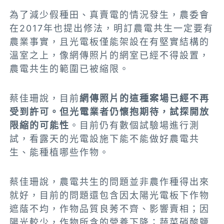
為了減少假種田、真賣電的情況發生，農委會
在2017年也提出修法，明訂農電共生一定要有
農業事實，且光電板僅能架設在有堅實結構的
溫室之上，像網傳照片的網室已經不得設置，
農電共生的範圍已被縮限。
蔡佳珊說，
目前
網傳照片的
這種案場
已經不再
受到許可。但光電業者仍懷抱期待，試探開放
限縮的可能性
。
目前仍有數個試驗場進行測
試，看露天的光電設施下能不能做好農電共
生、能種植哪些作物。
蔡佳珊說，農電共生的問題並非農作種得出來
就好，目前的問題還包含因太陽光電板下作物
遮蔭不均，作物品質良莠不齊、影響賣相；因
陽光較少，作物所含的營養下降；蔬菜硝酸鹽