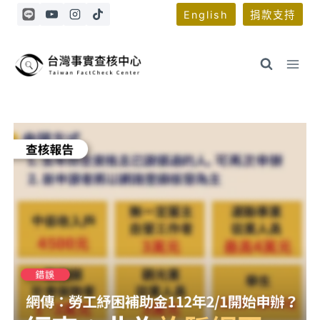
Skip
English
捐款支持
to
content