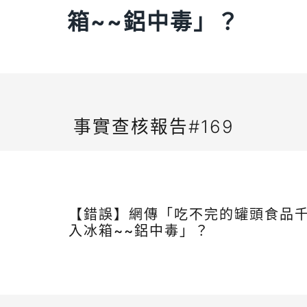
箱~~鋁中毒」？
事實查核報告#169
【錯誤】網傳「吃不完的罐頭食品
入冰箱~~鋁中毒」？