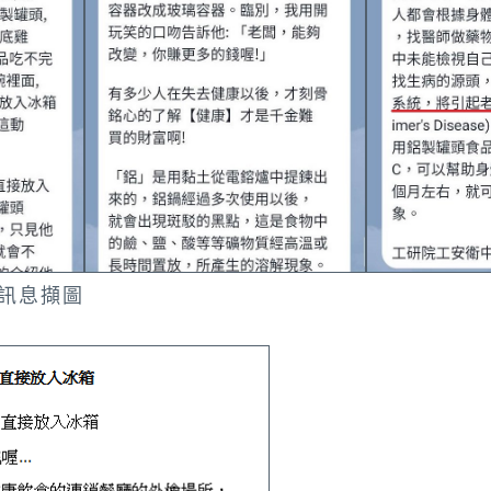
傳訊息擷圖