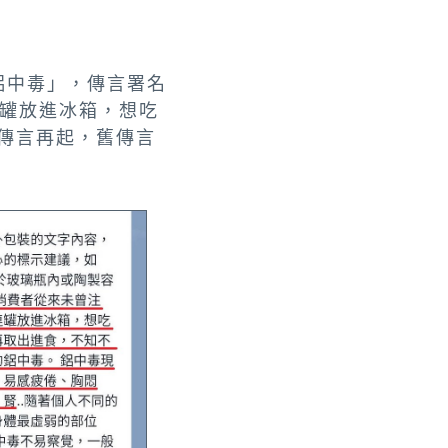
鋁中毒」，傳言署名
罐放進冰箱，想吃
傳言再起，舊傳言