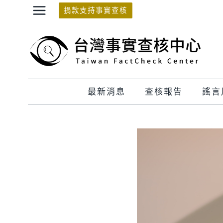
Skip
捐款支持事實查核
to
content
最新消息
查核報告
謠言