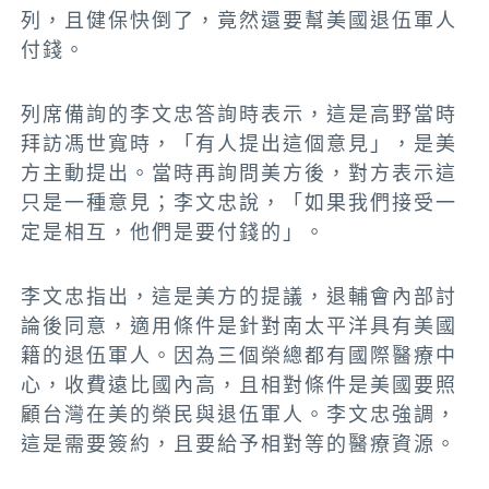
列，且健保快倒了，竟然還要幫美國退伍軍人
付錢。
列席備詢的李文忠答詢時表示，這是
高野當時
拜訪馮世寬時，「有人提出這個意見」，是美
方主動提出。
當時再詢問美方後，對方表示這
只是一種意見；李文忠說，「如果我們接受一
定是相互，他們是要付錢的」。
李文忠指出，這是美方的提議，退輔會內部討
論後同意，適用條件是針對南太平洋具有美國
籍的退伍軍人。因為三個榮總都有國際醫療中
心，收費遠比國內高，且相對條件是美國要照
顧台灣在美的榮民與退伍軍人。李文忠強調，
這是需要簽約，且要給予相對等的醫療資源。