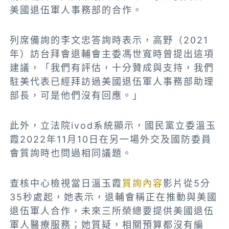
美國退伍軍人事務部的合作。
列席備詢的李文忠答詢時表示，
高野（2021
年）訪台拜會退輔會主委馮世寬時曾提出這項
建議，「我們有評估，十分贊成與支持，我們
駐美代表已經拜訪過美國退伍軍人事務部助理
部長，可是他們沒有回應。」
此外，立法院ivod系統顯示，國民黨立委溫玉
霞2022年11月10日在另一場外交及國防委員
會質詢時也問過相同議題。
查核中心檢視當日溫玉霞
質詢內容
影片從5分
35秒處起，她表示，退輔會稱正在推動與美國
退伍軍人合作，未來三所榮總要提供美國退伍
軍人醫療服務；她質疑，相關預算都沒有編