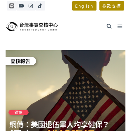
Skip
English
捐款支持
to
content