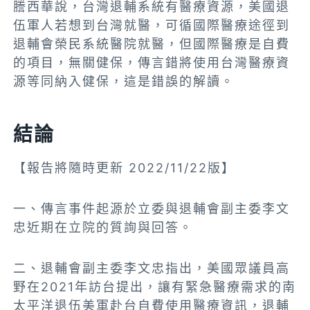
謄西華說，台灣退輔系統有醫療資源，美國退
伍軍人若想到台灣就醫，可循國際醫療途徑到
退輔會榮民系統醫院就醫，但國際醫療是自費
的項目，無關健保，傳言錯將使用台灣醫療資
源等同納入健保，這是錯誤的解讀。
結論
【報告將隨時更新 2022/11/22版】
一、傳言事件
起源於
立委
與
退輔會副主委李文
忠近期在立院的質詢與回答。
二、
退輔會副主
委李文忠指出，
美國眾議員高
野在2021年訪台提出，讓有緊急醫療需求的南
太平洋退伍美軍赴台自費使用醫療資訊，退輔