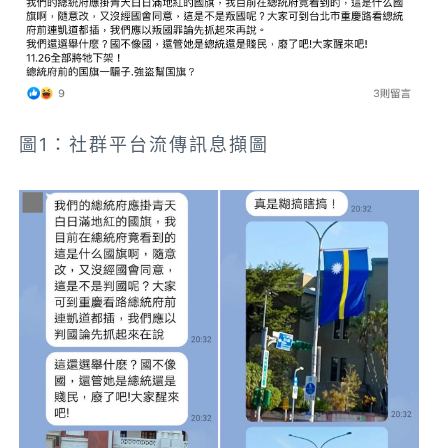
圖1：社群平台流傳訊息擷圖