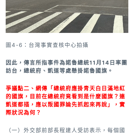
圖4-6：台灣事實查核中心拍攝
因此，傳言所指事件為諾
魯
總統11月14日率團
訪台，總統府、凱道等處懸掛諾魯國旗。
爭議點二、網傳「總統府應掛青天白日滿地紅
的國旗，目前在總統府竟看到是什麼國旗？連
凱道都插，應以叛國罪論先抓起來再說」，實
際狀況為何？
（一）外交部前部長程建人受訪表示，每個國