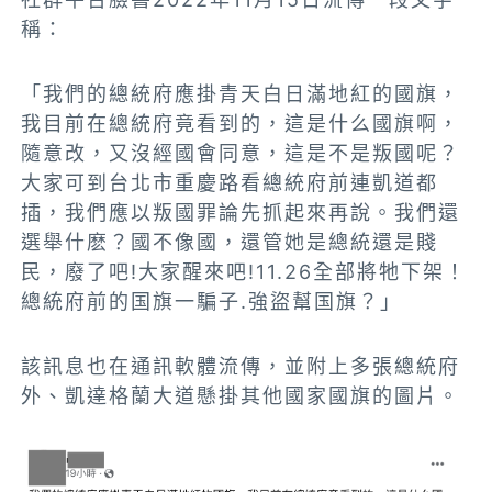
稱：
「
我們的總統府應掛青天白日滿地紅的國旗，
我目前在總統府竟看到的，這是什么國旗啊，
隨意改，又沒經國會同意，這是不是叛國呢？
大家可到台北市重慶路看總統府前連凱道都
插，我們應以叛國罪論先抓起來再說。我們還
選舉什麽？國不像國，還管她是總統還是賤
民，廢了吧!大家醒來吧!11.26全部將牠下架！
總統府前的国旗一騙子.強盜幫国旗？
」
該訊息也在通訊軟體流傳，並附上多張總統府
外、凱達格蘭大道懸掛其他國家國旗的圖片。