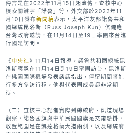
傳言是在2022年11月15日起流傳，查核中心
檢索關鍵字「諾魯」等，外交部於2022年11
月10日發布
新聞稿
表示，太平洋友邦諾魯共和
國總統昆洛斯（Russ Joseph Kun）伉儷應
台灣政府邀請，在11月14日至19日率團來台進
行國是訪問。
《
中央社
》11月14日報導，諾魯共和國總統昆
洛斯應邀在11月14日到19日率團訪台，昆洛斯
在桃園國際機場發表談話指出，停留期間將進
行多方參訪行程，他與代表團成員都非常期
待。
（二）
查核中心記者實際到總統府、凱道現場
觀察，諾魯國旗與中華民國國旗是交錯懸掛，
放置範圍是在凱達格蘭大道兩側，以及總統府