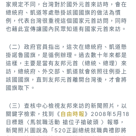
家規定不同，台灣對於國外元首來訪時，會在
總統府、凱道等處懸掛該國國旗的做法為慣
例，代表台灣很重視這個國家元首訪問，同時
也藉此宣傳讓國內民眾知道有國家元首來訪。
（二）
政府官員
指出，這次在總統府、凱道懸
掛諾魯國旗，是循例辦理。過去數十年來都是
這樣，主要是當有友邦元首（總統、總理）來
訪，總統府、外交部、凱道就會依照往例掛上
該國國旗，直到友邦元首離開台灣後，才會將
國旗取下。
（三）查核中心檢視友邦來訪的新聞照片，以
關鍵字檢索，找到《
自由時報
》2008年5月18
日標題〈馬就職活動 搶位子搶破頭 〉報導，
新聞照片圖說為「520正副總統就職典禮即將