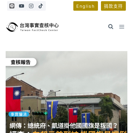
Skip
English
捐款支持
to
content