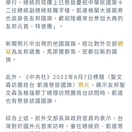
舉行，總統府塔樓上已懸掛慶祝中華民國第十
二任總統副總統就職字樣，凱達格蘭大道兩旁
也高掛各友邦國旗，歡迎陸續來台參加大典的
友邦元首、特使團」。
新聞照片中出現的他國國旗，經比對外交部
網
站
為友邦諾魯、馬邵爾群島、宏都拉斯的國
旗。
此外，《中央社》2022年8月7日標題〈聖文
森訪團抵台 凱道懸掛國旗〉
照片
，顯示
友邦聖
文森及格瑞那丁總理訪問團抵台訪問時，凱道
也有懸掛該國國旗。
綜合上述，前外交部長與政府官員均表示，台
灣對於國外元首來訪時，會在總統府、凱道等