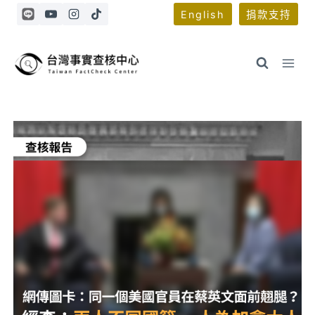
Skip
English
捐款支持
to
content