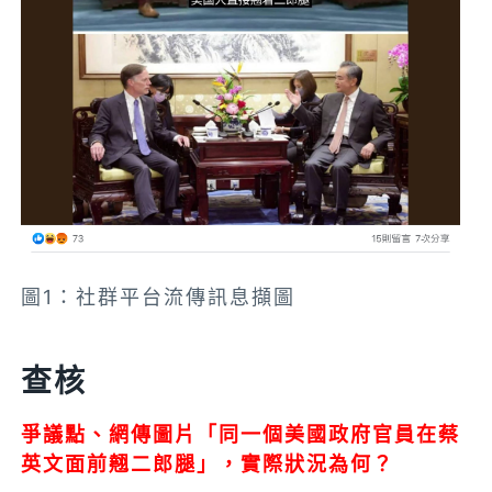
圖1：社群平台流傳訊息擷圖
查核
爭議點、網傳圖片
「
同一個美國政府官員
在蔡
英文面前翹二郎腿」
，實際狀況為何？