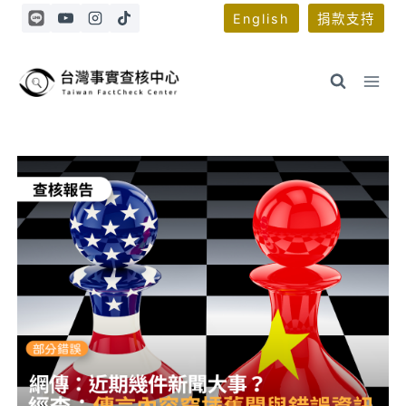
Skip
English
捐款支持
to
content