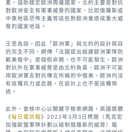
素，協助穩定歐洲周邊國家，北約主要是對抗
對歐洲安全有軍事威脅的國家，比如俄羅斯或
中東地區恐怖主義等這些對歐洲會造成重大威
脅的國家地區。
王思
為說，因此「歐洲軍」與北約的設計與目
的完全不同，網傳「法國提出組建歐洲軍隊防
範美俄中」是個假命題，也不可能發生，歐洲
對抗外在軍事威脅是由北約負責，歐洲不可能
用歐洲軍去對抗傳言所稱的中俄美，歐洲均沒
有這種兵力或武器，在設計上也不是這種用
途。
此外，
查核中心以關鍵字檢索網路，英國媒體
《
每日電訊報
》2022年3月3日標題〈馬克宏
加強歐盟軍隊計劃以遏制俄羅斯的威脅〉報