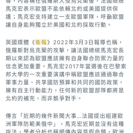
導，內容稱在俄羅斯入侵烏克蘭後，法國總統
馬克宏表示歐盟不能依賴北約或美國提供保
護；馬克宏支持建立一支歐盟軍隊，呼籲歐盟
讓自身能夠獨立於美國和北約採取行動。
英國媒體《
衛報
》2022年3月3日報導也稱，
俄羅斯對烏克蘭的攻擊，讓法國總統馬克宏長
期以來認為歐盟應該擁有自身聯合防禦力量的
信念更加重要。馬克宏2017年當選後在巴黎索
邦大學的一次重要演講中稱歐盟應該通過聯合
軍事力量、共享國防預算和共同的國防政策，
擁有自主行動能力，任何新的歐盟部隊都將是
北約的補充，而非競爭對手。
傳言
「近期的幾件新聞大事
…法國提出組建歐
洲軍隊防範美俄中」，
馬克宏近期並沒有這種
說法，學者分析也稱網傳內容是假命題，歐洲