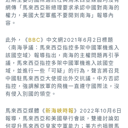
網傳「馬來西亞新總理要求承認中國對南海的
權力，美國大型軍艦不要開到南海」報導內
容。
此外，《
BBC
》中文網2021年6月2日標題
〈南海爭議：馬來西亞指控多架中國軍機進入
該國空域〉報導指出，南海的主權問題再引爭
議，馬來西亞指控多架中國軍機進入該國空
域，並進行一些「可疑」的行為，聲言將召見
中國駐馬來西亞大使提出外交抗議。中方否認
指控，強調解放軍的飛機一直遵守國際法，沒
有侵入別國的領空。
馬來西亞媒體《
新海峽時報
》2022年10月6日
報導，馬來西亞和美國舉行會談，雙邊討論如
何提升馬來西亞皇家空軍能力；美方也捐贈馬