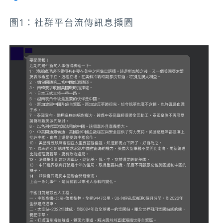
圖1：社群平台流傳訊息擷圖