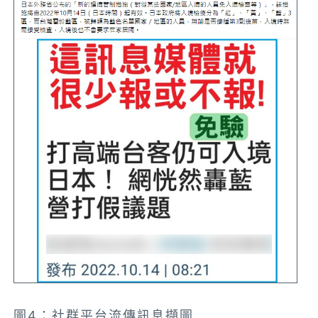
圖4：社群平台流傳訊息擷圖