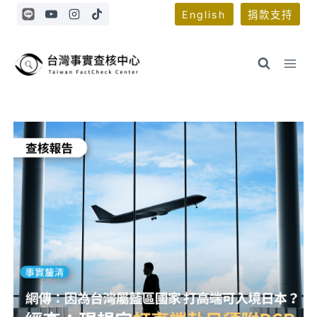
Skip
English
捐款支持
to
content