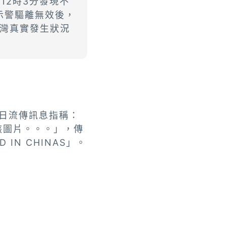
12時3分發現不
示警驅離無效後，
灣真實發生狀況
日
流傳訊息指稱：
骸圖片。。。
」，傳
N CHINAS」。