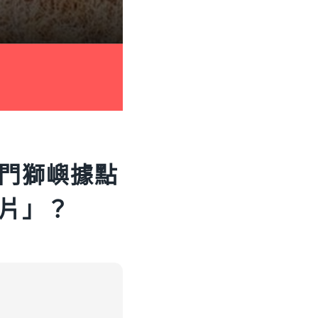
門獅嶼據點
片」？