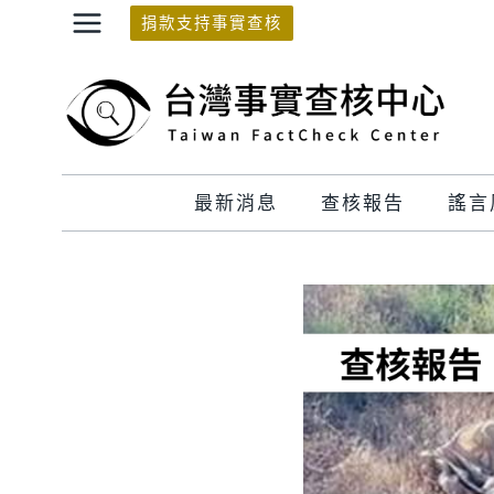
Skip
捐款支持事實查核
to
content
最新消息
查核報告
謠言