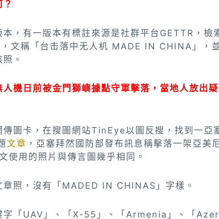
何？
版本，
有一版本
有標註來源是社群平台GETTR，檢
文，文稱「台击落中无人机 MADE IN CHINA」
骸照。
無人機日前被金門獅嶼據點守軍擊落，當地人放出疑
傳圖卡，在搜圖網站TinEye以圖
反搜
，找到一亞
題
文章
，亞塞拜然國防部發布訊息稱擊落一架亞美
；該文使用的照片與傳言圖幾乎相同。
照，沒有「MADED IN CHINAS」字樣。
「UAV」、「X-55」、「Armenia」、「Azer