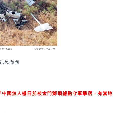
傳訊息擷圖
「中國無人機日前被金門獅嶼據點守軍擊落，有當地