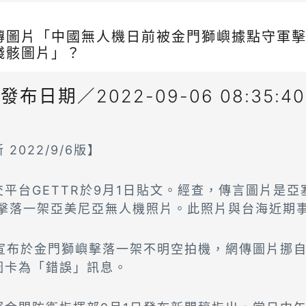
傳圖片「中國無人機日前被金門獅嶼據點守軍
殘骸圖片」？
發布日期／2022-09-06 08:35:40
2022/9/6版】
平台GETTR於9月1日貼文。經查，傳言圖片是
6日擊落一架亞美尼亞無人機照片。此照片與台海近期
日宣布於金門獅嶼擊落一架不明空拍機，網傳圖片挪
圖卡為「錯誤」訊息。