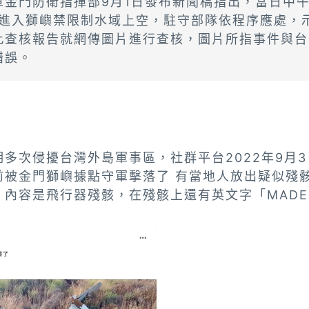
金門防衛指揮部9月1日發布新聞稿指出，當日中午
架進入獅嶼禁限制水域上空，駐守部隊依程序應處，
此查核報告就網傳圖片進行查核，圖片所指事件與台
錯誤。
多次侵擾台灣外島軍事區，社群平台2022年9月3
前被金門獅嶼據點守軍擊落了 有當地人放出疑似殘
內容是飛行器殘骸，在殘骸上還有英文字「MADED I