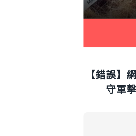
【錯誤】
守軍