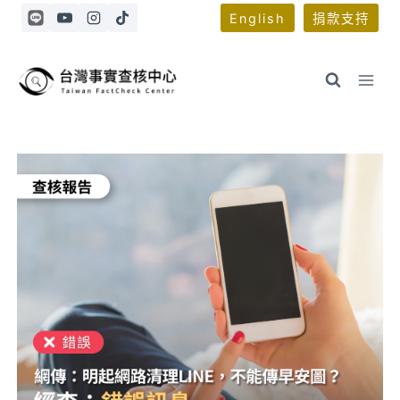
Skip
English
捐款支持
to
content