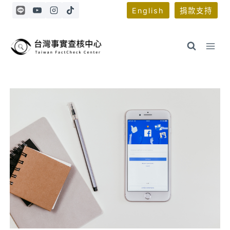
Skip
English
捐款支持
to
content