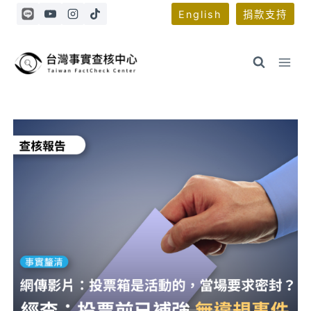
Skip
English
捐款支持
to
content