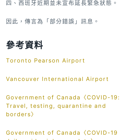
四、西班牙近期並未宣布延長緊急狀態。
因此，傳言為「部分錯誤」訊息。
參考資料
Toronto Pearson Airport
Vancouver International Airport
Government of Canada〈COVID-19:
Travel, testing, quarantine and
borders〉
Government of Canada〈COVID-19