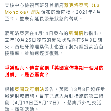
查核中心檢視西班牙首相府
蒙克洛亞宮（La
Moncloa）網站
發布的新聞稿，2021年4月
至今，並未有延長緊急狀態的聲明。
蒙克洛亞宮在4月14日發布的
新聞稿
也指出，
去年10月25日發布的緊急狀態將在5月9日結
束，西班牙總理桑傑士也宣示將持續提高疫苗
接種率，並加速經濟復甦。
爭議點六、傳言宣稱「英國宣佈為期一個月的
封鎖」，是否屬實？
根據
英國政府網站
公告，英國自3月8日起逐步
鬆綁封城措施，目前已進入解封措施的第三階
段（4月13日至5月17日），鬆綁戶外社交活
動、商業活動。