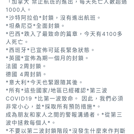
「加拿大 禁止航班的進出，每天死亡人數超過
1000人。
*沙特阿拉伯*封鎖，沒有進出航班。
*坦桑尼亞*全面封鎖。
*巴西*跌入了最致命的篇章，今天有4100多
人死亡。
*西班牙*已宣佈可延長緊急狀態。
*英國*宣佈為期一個月的封鎖。
法國 2周封鎖。
德國 4周封銷。
*意大利*今天也緊跟隨其後。
*所有*這些國家/地區已經確認*第三波
COVID19 *比第一波致命。 因此，我們必須
非常小心，並*採取所有預防措施*。
成為朋友和家人之間的警報溝通者。*從第三
波中拯救每個人*。
*不要以第二波封鎖階段*沒發生什麼來作判斷