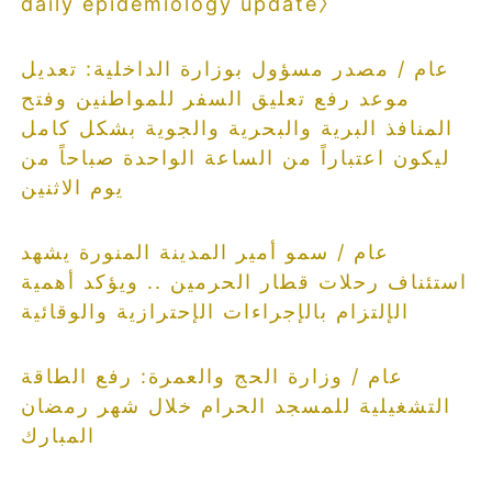
daily epidemiology update〉
عام / مصدر مسؤول بوزارة الداخلية: تعديل
موعد رفع تعليق السفر للمواطنين وفتح
المنافذ البرية والبحرية والجوية بشكل كامل
ليكون اعتباراً من الساعة الواحدة صباحاً من
يوم الاثنين
عام / سمو أمير المدينة المنورة يشهد
استئناف رحلات قطار الحرمين .. ويؤكد أهمية
الإلتزام بالإجراءات الإحترازية والوقائية
عام / وزارة الحج والعمرة: رفع الطاقة
التشغيلية للمسجد الحرام خلال شهر رمضان
المبارك