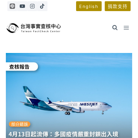
Skip
English
捐款支持
to
content