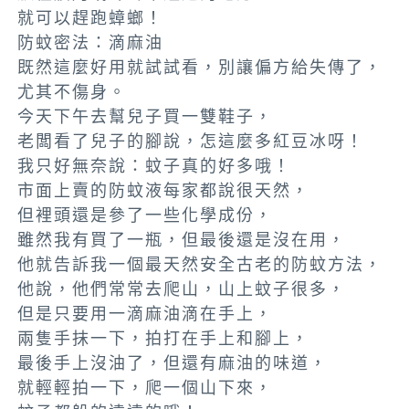
就可以趕跑蟑螂！
防蚊密法：滴麻油
既然這麼好用就試試看，別讓偏方給失傳了，
尤其不傷身。
今天下午去幫兒子買一雙鞋子，
老闆看了兒子的腳說，怎這麼多紅豆冰呀！
我只好無奈說：蚊子真的好多哦！
市面上賣的防蚊液每家都說很天然，
但裡頭還是參了一些化學成份，
雖然我有買了一瓶，但最後還是沒在用，
他就告訴我一個最天然安全古老的防蚊方法，
他說，他們常常去爬山，山上蚊子很多，
但是只要用一滴麻油滴在手上，
兩隻手抹一下，拍打在手上和腳上，
最後手上沒油了，但還有麻油的味道，
就輕輕拍一下，爬一個山下來，