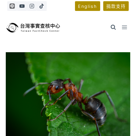
Skip
English
捐款支持
to
content