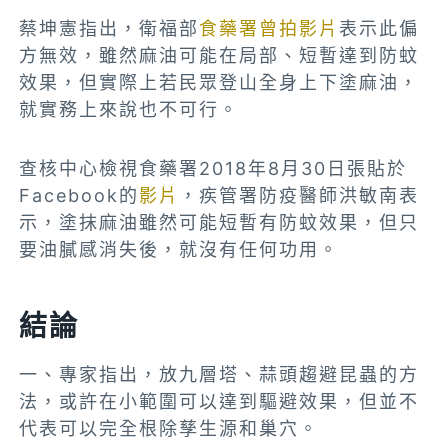
蔡坤憲指出，衛福部
食藥署曾拍影片
表示此偏
方無效，雖然麻油可能在局部、短暫達到防蚊
效果，但實際上若民眾登山全身上下塗麻油，
就實務上來說也不可行。
查核中心檢視食藥署2018年8月30日張貼於
Facebook的
影片
，疾管署防疫醫師洪敏南表
示，塗抹麻油雖然可能短暫有防蚊效果，但只
要油膩感消失後，就沒有任何功用。
結論
一、專家指出，放九層塔、蒜頭趨避昆蟲的方
法，或許在小範圍可以達到驅避效果，但並不
代表可以完全根除孳生源和巢穴。