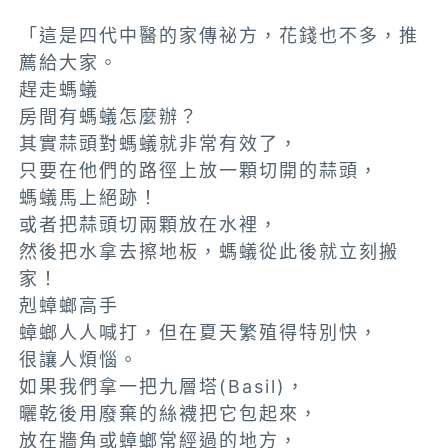
「這是四代中醫的家傳祕方，花錢也不多，推
薦給大家。
趕走螞蟻
房間有螞蟻怎麼辦？
其實蒜頭對螞蟻就非常有效了，
只要在他們的路徑上放一顆切開的蒜頭，
螞蟻馬上絕跡！
或者把蒜頭切兩顆放在水裡，
然後把水拿去擦地板，螞蟻從此後就立刻搬
家！
剋蟑螂高手
蟑螂人人喊打，但在夏天繁殖得特別快，
很讓人煩惱。
如果我們拿一把九層塔(Basil)，
曬乾後用廢棄的絲襪把它包起來，
放在牆角或蟑螂常經過的地方，