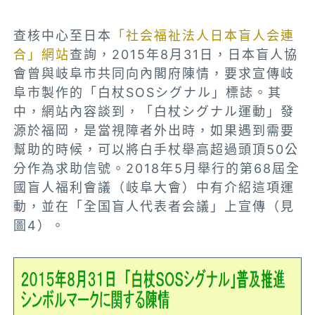
查核中心至日本
「社会福祉法人日本盲人会連
合」網站
查詢，2015年8月31日，日本盲人協
會曾與岐阜市共同向內閣府陳情，要求宣傳岐
阜市製作的「白杖SOSシグナル」標誌。其
中，網站內容談到，「白杖シグナル運動」發
源於福岡，是當視障者外出時，如果遇到需要
幫助的時候，可以將白手杖舉高超過頭頂50公
分作為求助信號。2018年5月舉行的第68屆全
國盲人福利會議（岐阜大會）中有介紹這項運
動，並在「全国盲人代表者会議」上宣傳（見
圖4）。