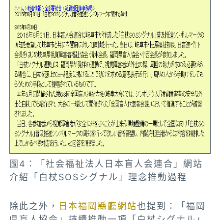
圖4：「社会福祉法人日本盲人会連合」網站
介紹「白杖SOSシグナル」理念推動過程
除此之外，
日本福岡縣廳網站
也提到：「福岡
県盲人協会」持續推動一項「白杖シグナル」