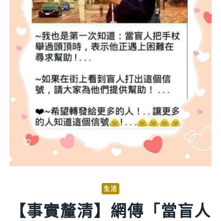
生活
【事實釐清】網傳「當盲人