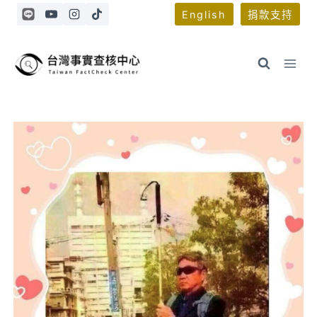
Skip
English
捐款支持
to
content