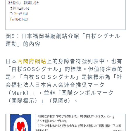
圖5：日本福岡縣廳網站介紹「白杖シグナル
運動」的內容
日本
內閣府網站
上的身障者符號列表中，也有
「白杖SOSシグナル」的標誌。但值得注意的
是，「白杖ＳＯＳシグナル」是被標示為「社
会福祉法人日本盲人会連合推奨マーク
（Mark）」，並非「国際シンボルマーク
（國際標示）」（見圖6）。