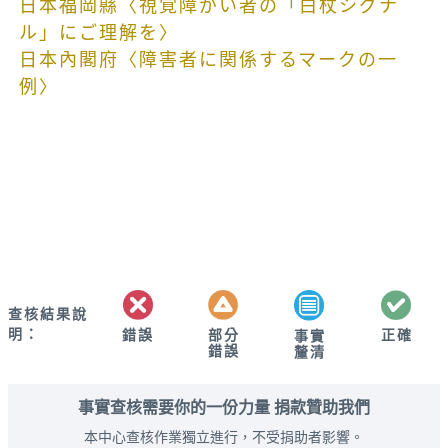
日本福岡縣〈視覚障がい者の「白杖シグナ
ル」にご理解を〉
日本內閣府〈障害者に関係するマークの一
例〉
查核結果說
明：
錯誤
部分
正確
事實
錯誤
釐清
事實查核需要你的一份力量 捐款贊助我們
本中心查核作業獨立進行，不受捐助者影響。