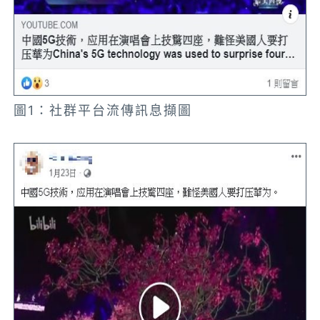
圖1：社群平台流傳訊息擷圖