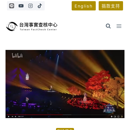
Skip
English
捐款支持
to
content