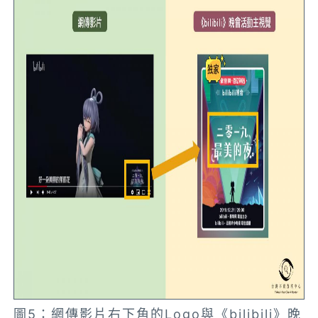
圖5：網傳影片右下角的Logo與《bilibili》晚