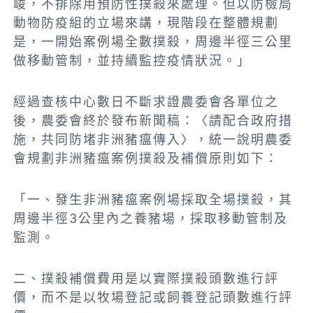
峻，不排除用預防性撲殺來處理。但以防檢局
動物防疫組的立場來講，現階段在整體規劃
是，一開始案例場全數撲殺，周邊半徑三公里
做移動管制，並持續監控疫情狀況。」
經過查核中心數日不斷求證農委會各單位之
後，農委會終於發布新聞稿：〈請配合政府措
施，共同防堵非洲豬瘟傳入〉，統一說明農委
會規劃非洲豬瘟案例撲殺及補償原則如下：
「一、發生非洲豬瘟案例場採取全場撲殺，其
周邊半徑3公里內之養豬場，採取移動管制及
監測。
二、撲殺補償費用是以實際撲殺頭數進行評
價，而不是以牧場登記或飼養登記頭數進行評