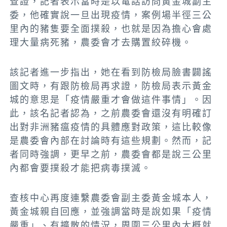
查證，記者表示當時是以電話訪問黃金城副主
委，他確實說一旦出現疫情，案例場半徑三公
里內的豬隻要全面撲殺，也就是因為擔心會處
理大量病死豬，農委會才去購置絞碎機。
該記者進一步指出，她在看到防檢局臉書闢謠
圖文時，有跟防檢局再求證，防檢局表示黃金
城的意思是「疫情嚴重才會做這件事情」。因
此，該名記者認為，之前農委會還沒有明確訂
出對非洲豬瘟疫情的具體應對政策，這比較像
是農委會內部在討論時有這些規劃。然而，記
者同時強調，更早之前，農委會都是說三公里
內都會要撲殺才能把病毒撲滅。
查核中心再度連繫農委會副主委黃金城本人，
黃金城親自回應，並強調當時是說如果「疫情
嚴重」、有擴散的情況，周圍三公里內大概就