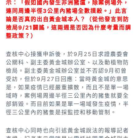
示：「假如國內發生非洲豬瘟，除案例場外，
連同周邊半徑3公里內豬場全數撲殺。」此言
論是否真的出自黃金城本人？（從他發言到防
檢局9/21闢謠，這兩週是否因為什麼考量而調
整政策？）
查核中心接獲申訴後，於9月25日求證農委會
公關科、副主委黃金城辦公室、以及動植物防
檢局。副主委黃金城辦公室並不否認9月初曾
受訪，但於9月27日回應：當時黃金城的意思
是，如果疫情已經嚴重擴散，而且不是單一場
域時，案例場周邊半徑三公里內的豬隻就要全
部銷毀。而目前如果是單一場域發生疫情，半
徑三公里內的豬隻是採監控和移動管制。
查核中心同時也向引述黃金城說法的報導記者