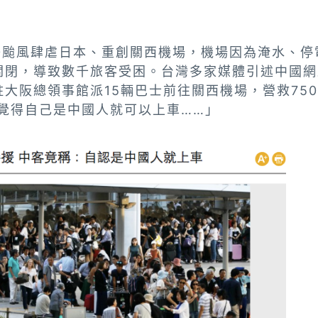
燕子颱風肆虐日本、重創關西機場，機場因為淹水、
關閉，導致數千旅客受困。台灣多家媒體引述中國網
大阪總領事館派15輛巴士前往關西機場，營救75
…覺得自己是中國人就可以上車……」