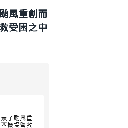
颱風重創而
救受困之中
因燕子颱風重
關西機場營救