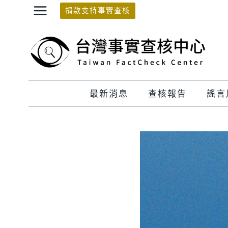
Skip
捐款支持事實查核
to
content
最新消息
查核報告
謠言