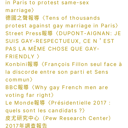
in Paris to protest same-sex
marriage〉
德國之聲報導〈Tens of thousands
protest against gay marriage in Paris〉
Street Press報導〈DUPONT-AIGNAN: JE
SUIS GAY-RESPECTUEUX, CE N＇EST
PAS LA MÊME CHOSE QUE GAY-
FRIENDLY 〉
Konbini報導〈François Fillon seul face à
la discorde entre son parti et Sens
commun〉
BBC報導〈Why gay French men are
voting far right〉
Le Monde報導〈Présidentielle 2017 :
quels sont les candidats ?〉
皮尤研究中心（Pew Research Center）
2017年調查報告