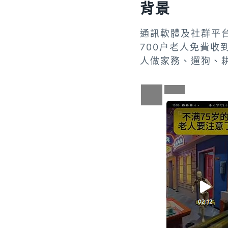
背景
通訊軟體及社群平台
700户老人免費收
人做家務、遛狗、