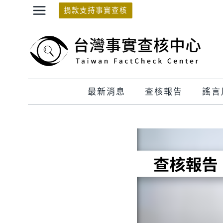
Skip
捐款支持事實查核
to
content
最新消息
查核報告
謠言