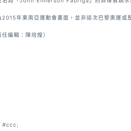
為「John Elmerson Fabriga」的菲律賓跳
2015年東南亞運動會畫面，並非這次巴黎奧運或
責任編輯：陳培煌）
d #ccc;