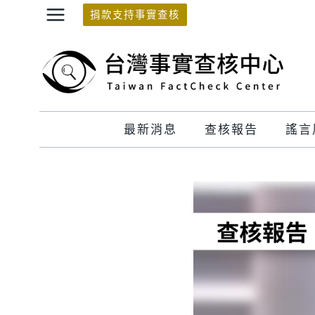
Skip
捐款支持事實查核
to
content
最新消息
查核報告
謠言