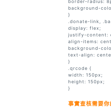
border-radius: 8
background-colo
}
.donate-link, .b
display: flex;
justify-content: 
align-items: cen
background-col
text-align: cente
}
.qrcode {
width: 150px;
height: 150px;
}
事實查核需要你