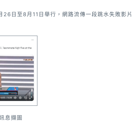
7月26日至8月11日舉行，網路流傳一段跳水失敗影
傳訊息擷圖