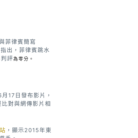
a」與菲律賓簡寫
報導指出，菲律賓跳水
裁判
評
為零分。
年6月17日發布影片，
面，經比對與網傳影片相
站
，
顯示2015
年東