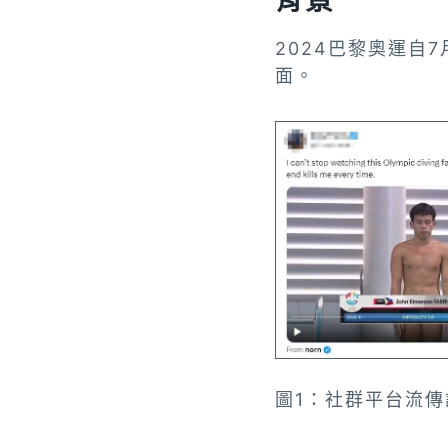
背景
2024巴黎奧運自
面。
圖1：社群平台流