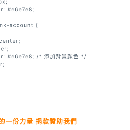
px;
r: #e6e7e8;
ank-account {
center;
ter;
or: #e6e7e8; /* 添加背景顏色 */
r;
的一份力量 捐款贊助我們