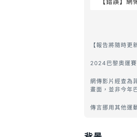
【錯誤】網
【報告將隨時更新 
2024巴黎奧
網傳影片經查為菲律
畫面，並非今年
傳言挪用其他運