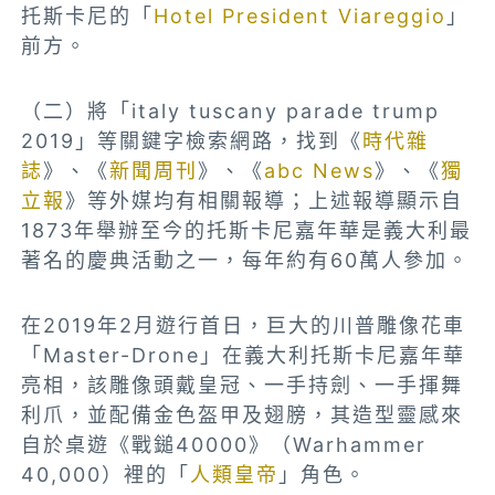
托斯卡尼的「
Hotel President Viareggio
」
前方。
（二）將「italy tuscany parade trump
2019」等關鍵字檢索網路，找到《
時代雜
誌
》、《
新聞周刊
》、《
abc News
》、《
獨
立報
》等外媒均有相關報導；上述報導顯示自
1873年舉辦至今的托斯卡尼
嘉年華
是義大利最
著名的
慶典
活動之一，每年約有60萬人參加。
在2019年2月遊行首日，巨大的川普雕像花車
「Master-Drone」在義大利托斯卡尼嘉年華
亮相，該雕像頭戴皇冠、一手持劍、一手揮舞
利爪，並配備金色盔甲及翅膀，其造型靈感來
自於桌遊《戰鎚40000》（Warhammer
40,000）裡的「
人類皇帝
」角色。