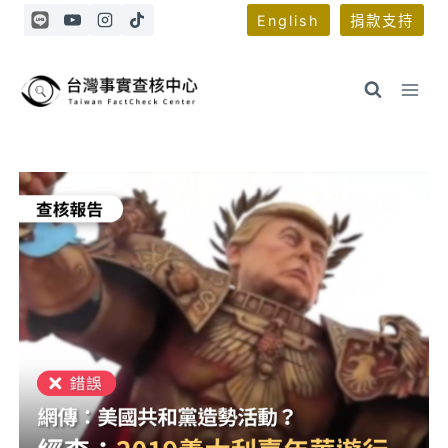
Skip
English
捐款支持
to
content