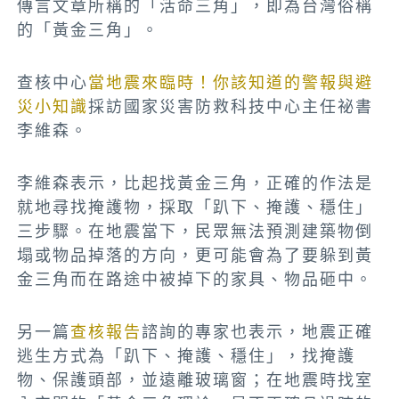
傳言文章所稱的「活命三角」，即為台灣俗稱
的「黃金三角」。
查核中心
當地震來臨時！你該知道的警報與避
災小知識
採訪國家災害防救科技中心主任祕書
李維森
。
李維森表示，比起找黃金三角，正確的作法是
就地尋找掩護物，採取「趴下、掩護、穩住」
三步驟。在地震當下，民眾無法預測建築物倒
塌或物品掉落的方向，更可能會為了要躲到黃
金三角而在路途中被掉下的家具、物品砸中。
另一篇
查核報告
諮詢的專家也表示，地震正確
逃生方式為「趴下、掩護、穩住」，找掩護
物、保護頭部，並遠離玻璃窗；在地震時找室