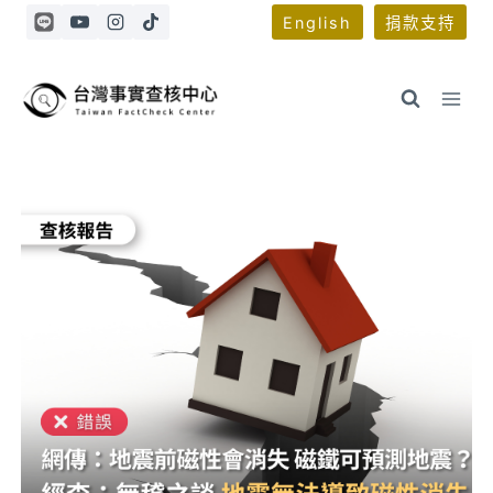
Skip
English
捐款支持
to
content