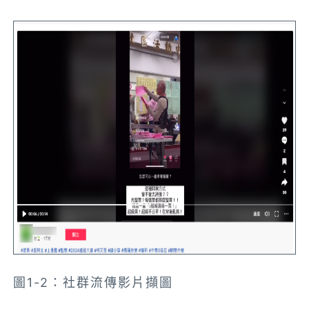
圖1-2：社群流傳影片擷圖