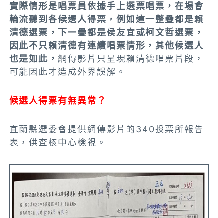
實際情形是唱票員依據手上選票唱票，在場會
輪流聽到各候選人得票，例如這一整疊都是賴
清德選票，下一疊都是侯友宜或柯文哲選票，
因此不只賴清德有連續唱票情形，其他候選人
也是如此，
網傳影片只呈現賴清德唱票片段，
可能因此才造成外界誤解。
候選人得票有無異常？
宜蘭縣選委會提供網傳影片的340投票所報告
表，供查核中心檢視。