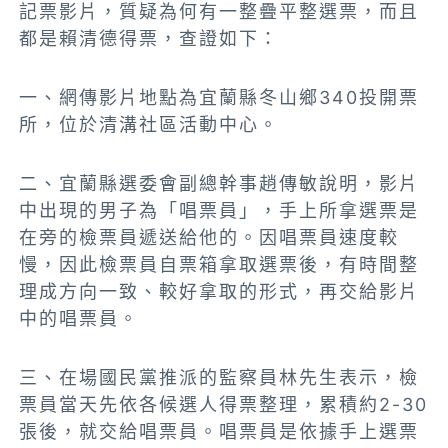
記票影片，質疑為何有一整疊平整選票，而且
都是賴清德得票，查證如下：
一、網傳影片地點為宜蘭縣冬山鄉340投開票
所，位於清溝社區活動中心。
二、宜蘭縣選委會副總幹事趙傳敏說明，影片
中出現的男子為「唱票員」，手上所拿選票是
在旁的檢票員遞送給他的。因唱票員速度較
慢，因此檢票員自票箱拿取選票後，有時間整
理成方向一致、較好拿取的形式，再交給影片
中的唱票員。
三、在場國民黨推派的監察員林先生表示，
檢
票員當天先依各候選人得票整理，
累積約2-30
張後，就交給唱票員。唱票員是依據手上選票