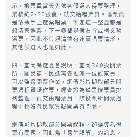
示，檢票員當天先依各候選人得票整理，
累積約2-30張後，就交給唱票員。唱票員
是依據手上選票唱票，例如這一整疊都是
賴清德選票，下一疊都是侯友宜或柯文哲
選票，因此不只賴清德有連續唱票情形，
其他候選人也是如此。
四、宜蘭縣選委會說明，宜蘭340投開票
所，國民黨、民進黨各推派一位監察員，
可以監督開票作業，
網傳影片擷
取部分開
票過程質疑作票，經查證為僅是檢票員排
列整理，再交由唱票員，該投票所開票過
程中也沒有民眾質疑開票有問題。
網傳影片擷取部分開票過程，卻誤導為得
票有問題，因此為「易生誤解」的訊息。