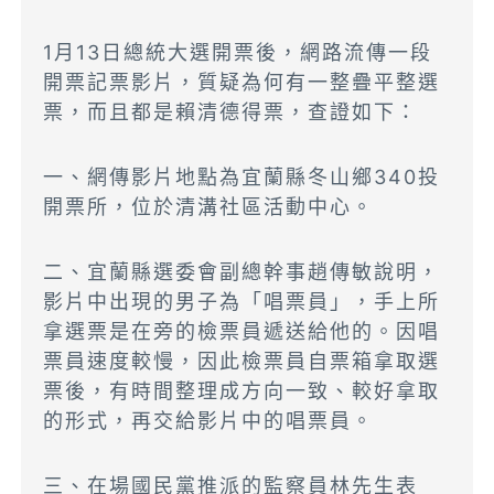
1月13日總統大選開票後，網路流傳一段
開票記票影片，質疑為何有一整疊平整選
票，而且都是賴清德得票，查證如下：
一、網傳影片地點為宜蘭縣冬山鄉340投
開票所，位於清溝社區活動中心。
二、宜蘭縣選委會副總幹事趙傳敏說明，
影片中出現的男子為「唱票員」，手上所
拿選票是在旁的檢票員遞送給他的。因唱
票員速度較慢，因此檢票員自票箱拿取選
票後，有時間整理成方向一致、較好拿取
的形式，再交給影片中的唱票員。
三、在場國民黨推派的監察員林先生表