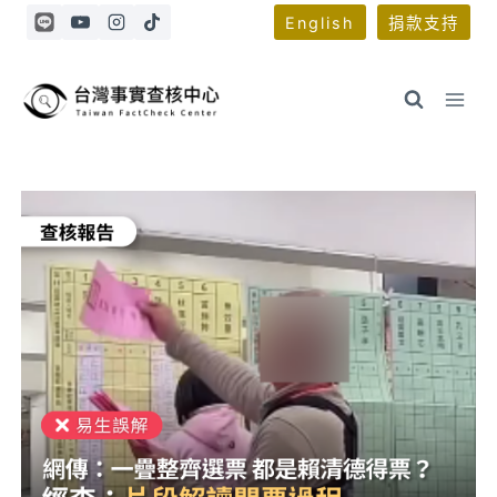
Skip
English
捐款支持
to
content