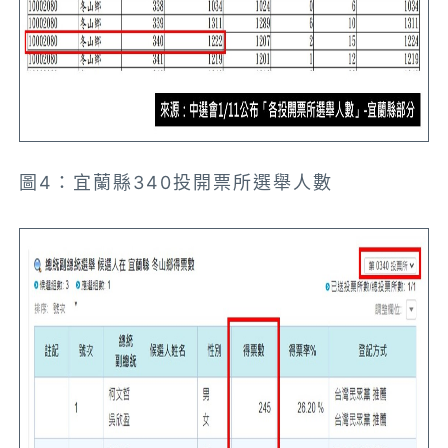
圖4：宜蘭縣340投開票所選舉人數