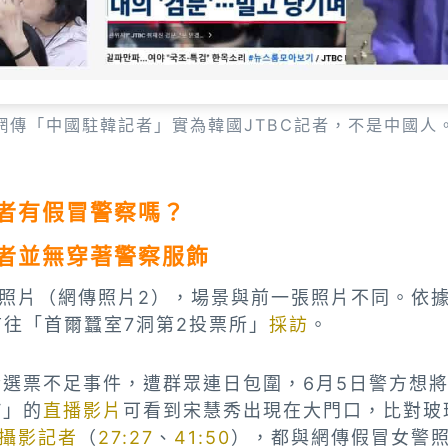
網傳「中國駐韓記者」實為韓國JTBC記者，不是中國人
者有假冒警察嗎？
者並無穿著警察服飾
照片（網傳照片2），場景與前一張照片不同。依據
前往「首爾蠶室7洞第2投票所」
採訪
。
發選票不足事件，遭群眾連日包圍，6月5日警方想
V」的
直播影片
可看到宋慧秀出現在大門口，比對玻
攝影記者
（
27:27
、
41:50
），都與網傳假冒女警