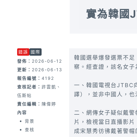
實為韓國
錯誤
國際
韓國選舉爆發選票不足
發佈：
2026-06-12
察。經查證，該名女子
更新：
2026-06-13
報告編號：
4192
一、韓國電視台JTB
查核記者：
許雲凱、
譯），並非中國人，也
伍斯帖
責任編輯：
陳偉婷
二、網傳女子疑似戴警
內容
背景
片，檢視當日直播影片
查核
成宋慧秀彷彿戴著警帽