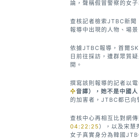
論，聲稱假冒警察的女子
查核記者檢索JTBC新聞
報導中出現的人物、場景
依據JTBC報導，首爾
日前往採訪，遭群眾質疑
開。
撰寫該則報導的記者以電
수
音譯），她不是中國人
的加害者，JTBC都已
查核中心再相互比對網傳
04:22:25
），以及宋慧
女子真實身分為韓國JT