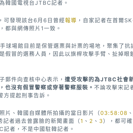
為韓國電視台JTBC記者。
，可發現該台6月6日曾經
報導
，自家記者在首爾S
，都與網傳照片1一致。
SK手球場館目前是保管選票與計票的場地，聚集了抗
是假冒的選務人員，因此以旗桿攻擊手臂、扯掉眼
子郵件向查核中心表示，
遭受攻擊的為JTBC社會
，也沒有假冒警察或穿著警察服裝。
不論攻擊宋記
向警方提起刑事告訴。
照片、韓國自媒體所拍攝的當日影片（
03:58:08
秀記者過去曾露臉的新聞畫面（
1
、
2
、
3
），都可確
BC記者，不是中國駐韓記者。