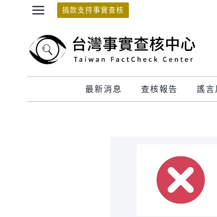
Skip
捐款支持事實查核
to
content
最新消息
查核報告
謠言