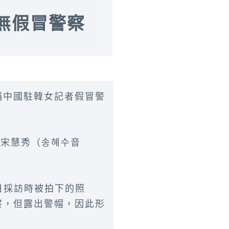
無假冒警察
稱中國駐韓女記者假冒警
。
者宋慧秀（송혜수音
日採訪時被拍下的照
察，但露出警帽，因此形