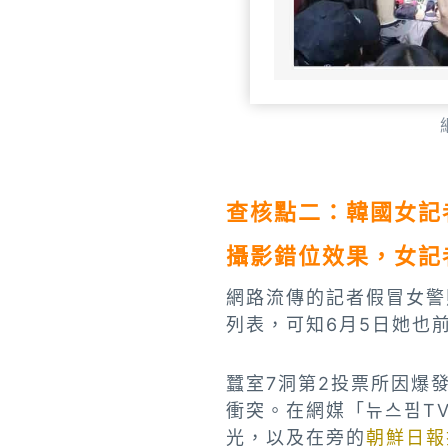
查核點二：韓國女記
攝影錯位效果，女記
網路流傳的記者假冒女警
列表，可知6月5日她也
蠶室7洞第2投票所因爆
衝突。在網媒「뉴스핌T
光，以及在旁的
朝鮮日報