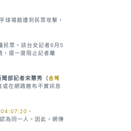
K手球場館遭到民眾攻擊，
議民眾。該台女記者6月5
鏡，還一度阻止記者離
新聞部記者宋慧秀（
송혜
者或在網路散布不實訊息
、
04:07:20
、
認為同一人。因此，網傳