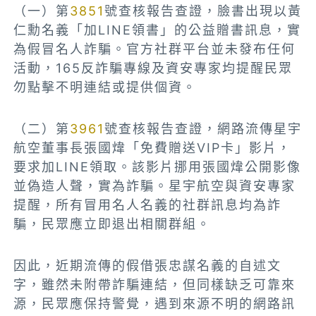
（一）第
3851
號查核報告查證，臉書出現以黃
仁勳名義「加LINE領書」的公益贈書訊息，實
為假冒名人詐騙。官方社群平台並未發布任何
活動，165反詐騙專線及資安專家均提醒民眾
勿點擊不明連結或提供個資。
（二）第
3961
號查核報告查證，網路流傳星宇
航空董事長張國煒「免費贈送VIP卡」影片，
要求加LINE領取。該影片挪用張國煒公開影像
並偽造人聲，實為詐騙。星宇航空與資安專家
提醒，所有冒用名人名義的社群訊息均為詐
騙，民眾應立即退出相關群組。
因此，近期流傳的假借張忠謀名義的自述文
字，雖然未附帶詐騙連結，但同樣缺乏可靠來
源，民眾應保持警覺，遇到來源不明的網路訊