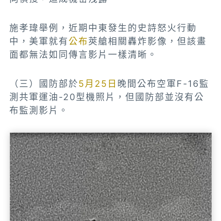
施孝瑋舉例，近期中東發生的史詩怒火行動
中，美軍就有
公布
莢艙相關轟炸影像，但該畫
面都無法如同傳言影片一樣清晰。
（三）國防部於
5月25日
晚間公布空軍F-16監
測共軍運油-20型機照片，但國防部並沒有公
布監測影片。