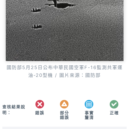
國防部5月25日公布中華民國空軍F-16監測共軍運
油-20型機 / 圖片來源：國防部
查核結果說
明：
錯誤
部分
正確
事實
錯誤
釐清