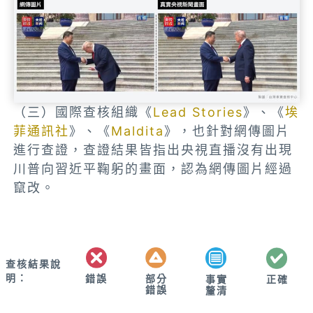
（三）國際查核組織《
Lead Stories
》、《
埃
菲通訊社
》、《
Maldita
》，也針對網傳圖片
進行查證，查證結果皆指出央視直播沒有出現
川普向習近平鞠躬的畫面，認為網傳圖片經過
竄改。
查核結果說
明：
錯誤
部分
正確
事實
錯誤
釐清