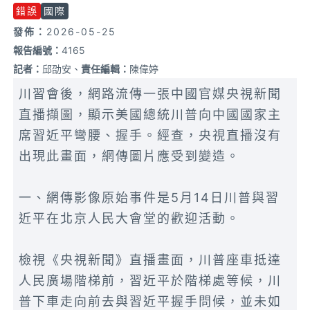
錯誤
國際
發佈：
2026-05-25
報告編號：
4165
記者：
邱劭安、
責任編輯：
陳偉婷
川習會後，網路流傳一張中國官媒央視新聞
直播擷圖，顯示美國總統川普向中國國家主
席習近平彎腰、握手。經查，央視直播沒有
出現此畫面，網傳圖片應受到變造。
一、網傳影像原始事件是5月14日川普與習
近平在北京人民大會堂的歡迎活動。
檢視《央視新聞》直播畫面，川普座車抵達
人民廣場階梯前，習近平於階梯處等候，川
普下車走向前去與習近平握手問候，並未如