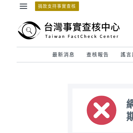
Skip
捐款支持事實查核
to
content
最新消息
查核報告
謠言