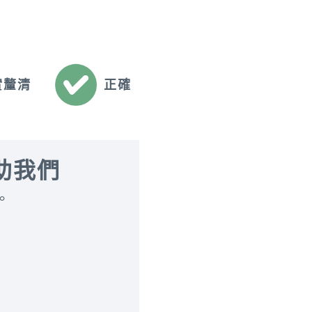
正確
實釐清
助我們
。