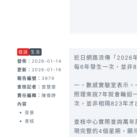
錯誤
生活
近日網路流傳「2026
發佈：
2026-01-14
每6年發生一次，並非
更新：
2026-01-16
報告編號：
3979
一、數感實驗室表示，
查核記者：
曾慧雯
照理來說7年就會輪迴
責任編輯：
陳偉婷
次，並非相隔823年才
內容
背景
查核
查核中心實際查詢萬年曆
現完整的4個星期，顯