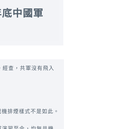
年底中國軍
。經查，共軍沒有飛入
戰機排煙樣式不是如此。
共軍演習至今，均無共機