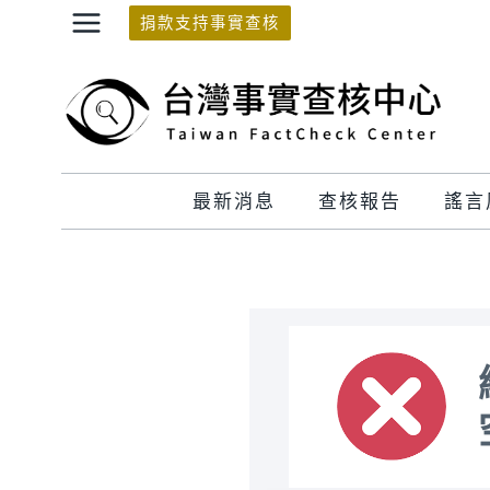
Skip
捐款支持事實查核
to
content
最新消息
查核報告
謠言