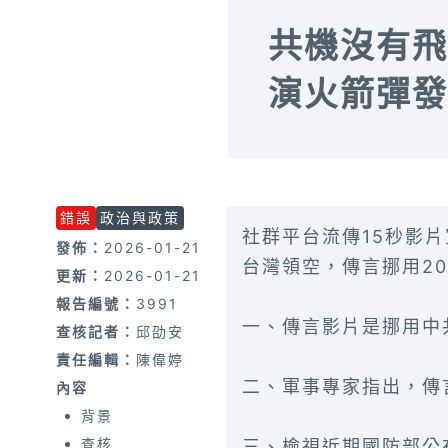
共機沒有飛
演火箭彈發
錯誤
政治與政策
社群平台流傳15秒影
發佈：
2026-01-21
台灣領空，傳言挪用2
更新：
2026-01-21
報告編號：
3991
一、傳言影片是挪用中
查核記者：
邱劭安
責任編輯：
陳偉婷
二、軍事專家指出，傳
內容
背景
查核
三、檢視近期國防部公布