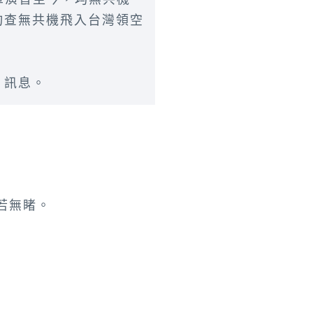
均查無共機飛入台灣領空
」訊息。
若無睹。