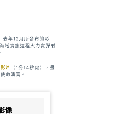
》去年12月所發布的影
部海域實施遠程火力實彈射
。
的
影片
（1分14秒處），畫
義使命演習。