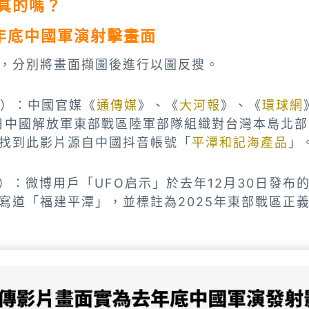
真的嗎？
5年底中國軍演射擊畫面
，分別將畫面擷圖後進行以圖反搜。
秒處）：中國官媒《
通傳媒
》、《
大河報
》、《
環球網
0日中國解放軍東部戰區陸軍部隊組織對台灣本島北
找到此影片源自中國抖音帳號「
平潭和記海產品
」
秒處）：微博用戶「UFO启示」於去年12月30日發布
寫道「福建平潭」，並標註為2025年東部戰區正