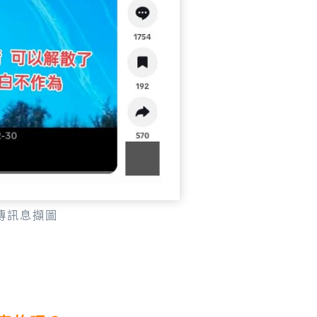
傳訊息擷圖