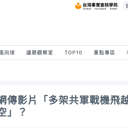
風向球
議題觀察室
TOP10
重點專區
網傳影片「多架共軍戰機飛
空」？