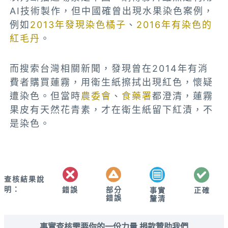
AI技術製作，但中國確曾出現水果染色案例，
例如
2013年發現染色橘子
、
2016年有染色的
紅毛丹
。
而搜索台灣相關新聞，發現曾在2014年有消
費者購買蓮霧，用衛生紙擦拭出現紅色，懷疑
遭染色。但當時
農委會
、
食藥署
都澄清，蓮霧
果皮有天然花青素，才在衛生紙留下紅漬，不
是染色。
查核結果說
明：
錯誤
部分
正確
事實
錯誤
釐清
事實查核需要你的一份力量 捐款贊助我們