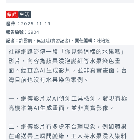
錯誤
生活
發佈：
2025-11-19
報告編號：
3904
記者：
許雲凱、吳冠廷(實習記者)、
責任編輯：
陳培煌
社群網路流傳一段「你見過這樣的水果嗎」
影片，內容為蘋果浸泡變紅等水果染色畫
面。經查為AI生成影片，並非真實畫面；台
灣目前也沒有水果染色案例。
一、網傳影片以AI偵測工具檢測，發現有極
高機率為AI生成畫面，並非真實影像。
二、網傳影片有多處不合理現象，例如蘋果
在輸送帶上瞬間變綠，工人將水果浸入染料