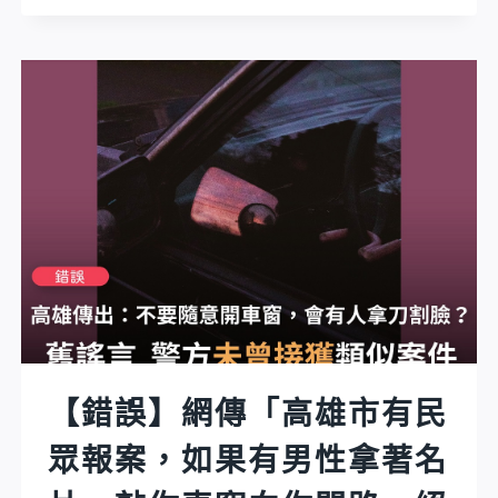
誤】
方
網
直
傳
接
影
對
片
未
宣
戴
稱
口
「前
罩
天，
民
美
眾，
國
直
最
接
新
開
機
【錯誤】網傳「高雄市有民
罰
器
6000
眾報案，如果有男性拿著名
人
元」？
老