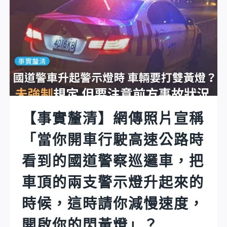
你
有
就
民
是
眾
活
報
到
案，
101
如
歲，
果
你
有
【事實釐清】網傳照片宣稱
老
男
婆
「當你開車行駛高速公路時
性
還
拿
看到的國道警察巡邏車，把
是
著
21
名
車頂的兩支警示燈升起來的
歲
片，
時候，這時請你減慢速度，
那
敲
樣
你
開啟你的閃黃燈」？