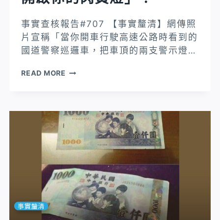
動
車
人」？
窗
事實查核報告#707 【事實釐清】網傳照
向
片宣稱「當你開車行駛高速公路時看到的
你
國道警察巡邏車，把車頂的兩支警示燈…
問
路，
【事
READ MORE
絕
實
對
釐
不
清】
能
網
開
傳
窗。
照
因
片
為
宣
名
稱
片
「當
後
你