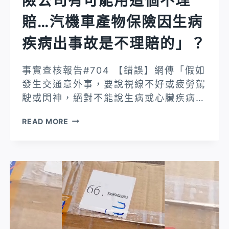
險公司有可能用這個不理
住，
候，
就
賠…汽機車產物保險因生病
這
是
時
疾病出事故是不理賠的」？
假
請
鈔」？
你
事實查核報告#704 【錯誤】網傳「假如
減
發生交通意外事，要說視線不好或疲勞駕
慢
駛或閃神，絕對不能說生病或心臟疾病…
速
度，
【錯
READ MORE
開
誤】
啟
網
你
傳
的
「假
閃
如
黃
發
燈」？
生