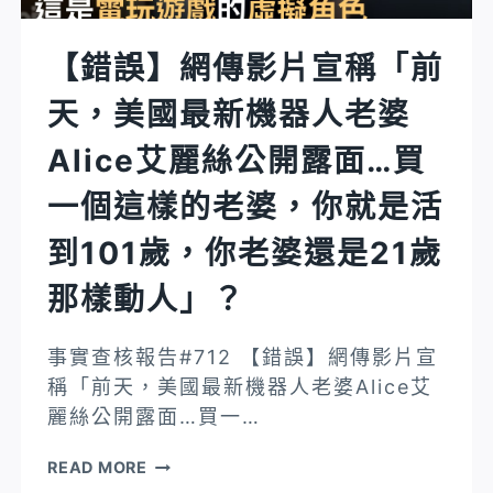
口
罩
【錯誤】網傳影片宣稱「前
被
天，美國最新機器人老婆
罰
3000
Alice艾麗絲公開露面…買
元
警
一個這樣的老婆，你就是活
方
到101歲，你老婆還是21歲
在
外
那樣動人」？
面
等」、
事實查核報告#712 【錯誤】網傳影片宣
「桃
稱「前天，美國最新機器人老婆Alice艾
園
麗絲公開露面…買一…
平
鎮
【錯
READ MORE
警