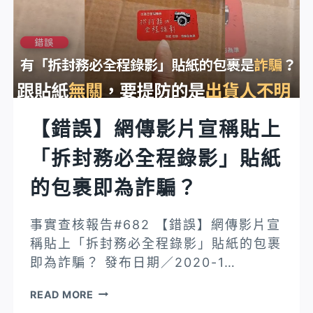
交
通
意
外
事，
要
說
【錯誤】網傳影片宣稱貼上
視
「拆封務必全程錄影」貼紙
線
不
的包裹即為詐騙？
好
或
事實查核報告#682 【錯誤】網傳影片宣
疲
稱貼上「拆封務必全程錄影」貼紙的包裹
勞
即為詐騙？ 發布日期／2020-1…
駕
駛
【錯
READ MORE
或
誤】