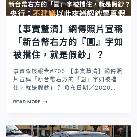
有
開
刀
車
片
行
【事實釐清】網傳照片宣稱
要
駛
割
「新台幣右方的『圓』字如
高
你
速
被擋住，就是假鈔」？
的
公
臉，
路
事實查核報告#705 【事實釐清】網傳照
然
時
片宣稱「新台幣右方的『圓』字如被擋
後
看
住，就是假鈔」？ 發布日期／2020…
搶
到
劫」？
的
【事
READ MORE
國
實
道
釐
警
清】
察
網