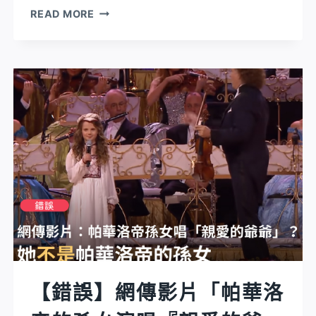
【錯
不
READ MORE
誤】
用
網
女
傳
人，
「手
女
機
人
行
再
動
也
電
不
話
用
救
為
命
生
專
產
線
痛
已
苦
【錯誤】網傳影片「帕華洛
統
了」？