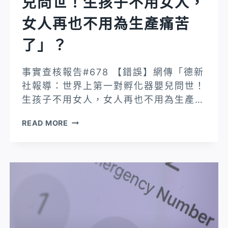
兒問世！生孩子不用女人，
貼
險
紙
女人再也不用為生產痛苦
公
的
司
了」？
包
有
裹
可
事實查核報告#678 【錯誤】網傳「德新
即
能
社報導：世界上第一對孵化器嬰兒問世！
為
用
生孩子不用女人，女人再也不用為生產…
詐
這
騙？
【錯
個
READ MORE
誤】
不
網
理
傳
賠…
「德
汽
新
機
社
車
報
產