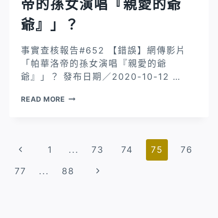
帝的孫女演唱『親愛的爺
一
為
爺』」？
112，
再
事實查核報告#652 【錯誤】網傳影片
按
「帕華洛帝的孫女演唱『親愛的爺
0
爺』」？ 發布日期／2020-10-12 …
或
9…
【錯
READ MORE
手
誤】
機
網
撥
傳
Page
119
Previous
1
...
73
74
75
76
影
是
片
navigation
Page
Next
77
...
88
無
「帕
效
Page
華
的」？
洛
帝