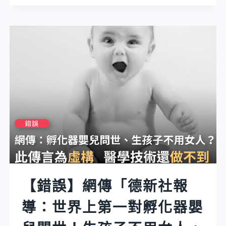
閃
網
神，
傳
絕
影
對
片
不
宣
能
稱
說
貼
生
上
病
「拆
或
封
心
務
臟
必
疾
全
【錯誤】網傳「德新社報
病
程
發
導：世界上第一對孵化器嬰
錄
作，
影」
保