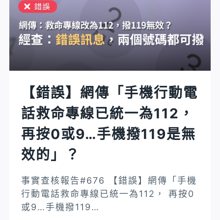
導：
物
世
保
界
險
上
因
第
生
一
病
對
疾
【錯誤】網傳「手機行動電
孵
病
話救命專線已統一為112，
化
出
器
事
再按0或9…手機撥119是無
嬰
故
兒
是
效的」？
問
不
世！
理
事實查核報告#676 【錯誤】網傳「手機
生
賠
行動電話救命專線已統一為112， 再按0
孩
的」？
或9…手機撥119…
子