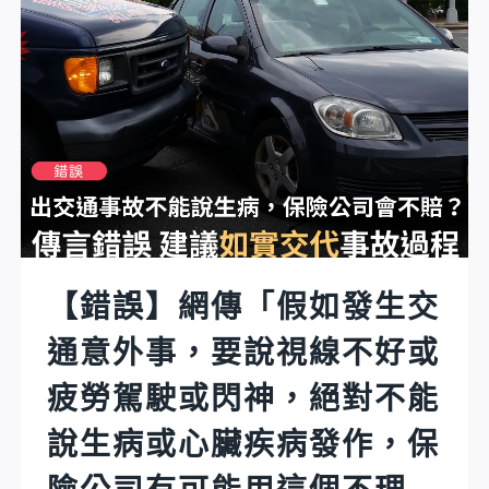
巡
傳
邏
照
車，
片
把
宣
車
稱
頂
「新
的
台
兩
幣
支
右
警
方
【錯誤】網傳「假如發生交
示
的
燈
通意外事，要說視線不好或
『圓』
升
字
疲勞駕駛或閃神，絕對不能
起
如
來
被
說生病或心臟疾病發作，保
的
擋
時