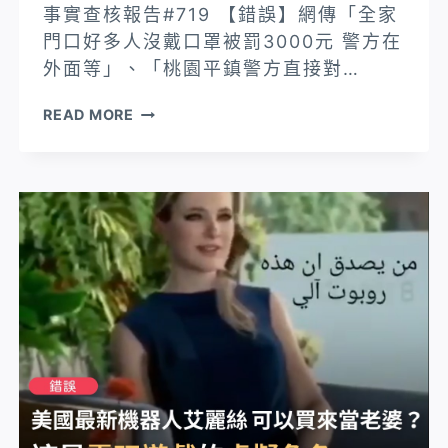
事實查核報告#719 【錯誤】網傳「全家
門口好多人沒戴口罩被罰3000元 警方在
外面等」、「桃園平鎮警方直接對…
【錯
READ MORE
誤】
網
傳
「全
家
門
口
好
多
人
沒
戴