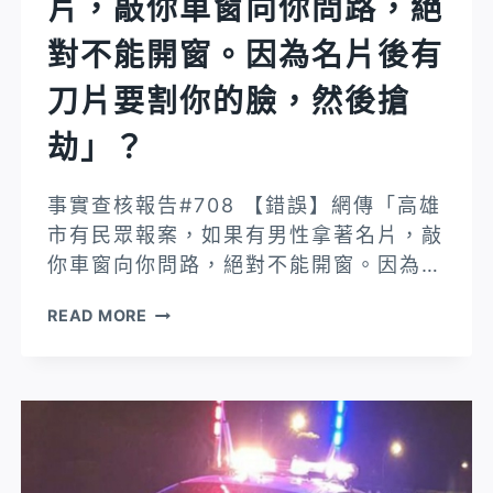
片，敲你車窗向你問路，絕
婆
ALICE
對不能開窗。因為名片後有
艾
刀片要割你的臉，然後搶
麗
絲
劫」？
公
開
事實查核報告#708 【錯誤】網傳「高雄
露
市有民眾報案，如果有男性拿著名片，敲
面…
你車窗向你問路，絕對不能開窗。因為…
買
一
【錯
READ MORE
個
誤】
這
網
樣
傳
的
「高
老
雄
婆，
市