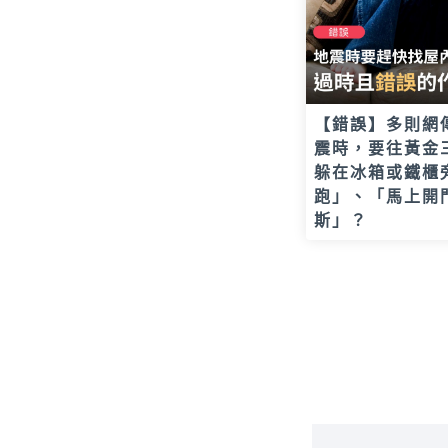
【錯誤】多則網
震時，要往黃金
躲在冰箱或鐵櫃
跑」、「馬上開
斯」？