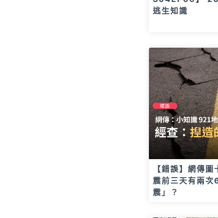
逃生知識
【錯誤】網傳圖卡
震前三天有兩次6
震」？