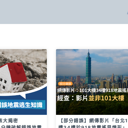
核大揭密
【部分錯誤】網傳影片「台北1
20分鐘破解錯誤地震
樓34樓於918地震搖晃情形」