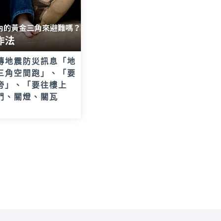
傳地震防災訊息「地
三角空間跑」、「要
旁」、「要往樓上
門、關燈、關瓦