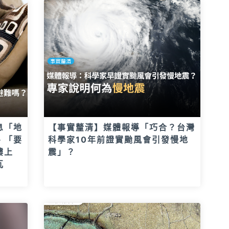
息「地
【事實釐清】媒體報導「巧合？台灣
、「要
科學家10年前證實颱風會引發慢地
樓上
震」？
瓦