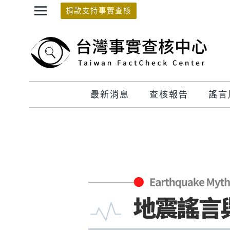
Skip
捐款支持事實查核
to
content
最新消息
查核報告
謠言