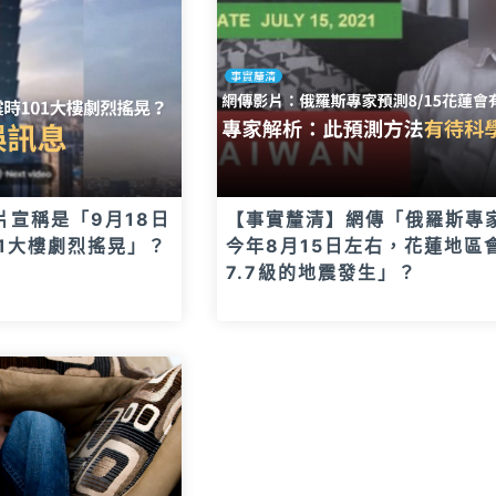
片宣稱是「9月18日
【事實釐清】網傳「俄羅斯專
01大樓劇烈搖晃」？
今年8月15日左右，花蓮地區
7.7級的地震發生」？