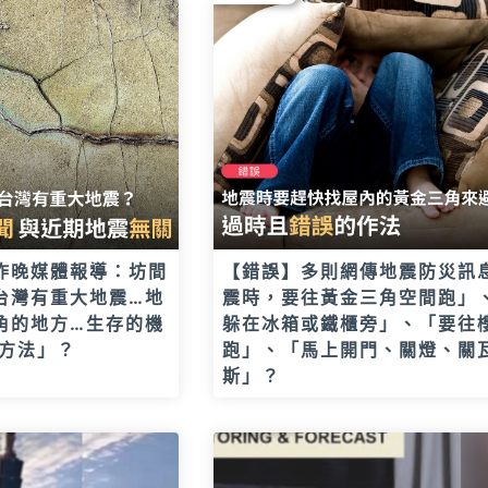
昨晚媒體報導：坊間
【錯誤】多則網傳地震防災訊
台灣有重大地震…地
震時，要往黃金三角空間跑」
角的地方…生存的機
躲在冰箱或鐵櫃旁」、「要往
的方法」？
跑」、「馬上開門、關燈、關
斯」？