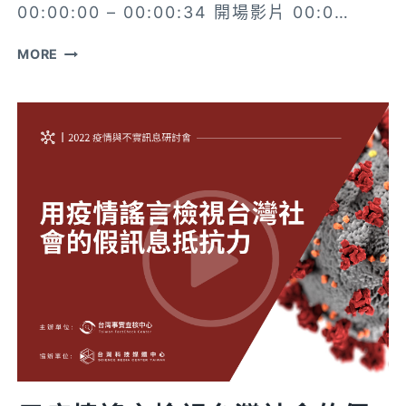
00:00:00 – 00:00:34 開場影片 00:0…
疫
MORE
情
與
闢
謠
【2022
疫
情
與
不
實
訊
息
研
討