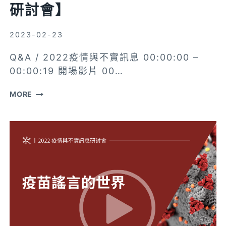
的
研討會】
AI
之
2023-02-23
眼
Q&A / 2022疫情與不實訊息 00:00:00 –
00:00:19 開場影片 00…
Q&A【2022
MORE
疫
情
與
不
實
訊
息
研
討