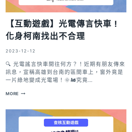
人
捏
把
【互動遊戲】光電傳言快車 !
冷
汗
化身柯南找出不合理
的
投
2023-12-12
票
🔍 光電謠言快車開往何方？！近期有朋友傳來
NG
訊息，宣稱高雄到台南的區間車上，窗外竟是
行
一片綠地變成光電場！🌞🚂究竟…
為!!
✨
【互
MORE
動
遊
戲】
光