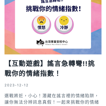
電
傳
言
快
車
!
化
身
柯
南
【互動遊戲】謠言急轉彎!!挑
找
出
戰你的情緒指數！
不
合
2023-12-12
理
選戰將近，小心！潛藏在謠言裡的情緒陷阱，
讓你無法分辨訊息真假！一起來挑戰你的情緒