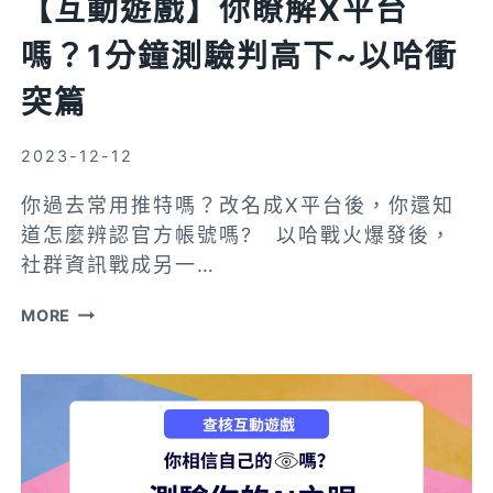
【互動遊戲】你瞭解X平台
指
數！
嗎？1分鐘測驗判高下~以哈衝
突篇
2023-12-12
你過去常用推特嗎？改名成X平台後，你還知
道怎麼辨認官方帳號嗎? 以哈戰火爆發後，
社群資訊戰成另一…
【互
MORE
動
遊
戲】
你
瞭
解