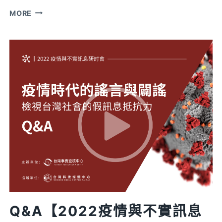
突
【互
MORE
篇
動
遊
戲】
你
相
信
自
己
的
眼
睛
嗎？
測
驗
Q&A【2022疫情與不實訊息
你