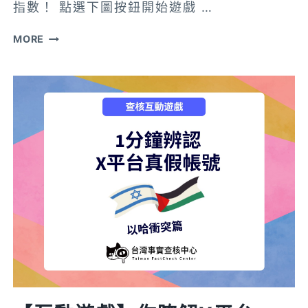
指數！ 點選下圖按鈕開始遊戲 …
【互
MORE
動
遊
戲】
謠
言
急
轉
彎!!
挑
戰
你
的
情
緒