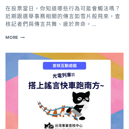
受
在投票當日，你知道哪些行為可能會觸法嗎？
騙
近期跟選舉事務相關的傳言如雪片般飛來，查
指
核記者們與傳言共舞、疲於奔命。…
數
【互
MORE
動
遊
戲】
投
票
前
必
玩
遊
戲！
令