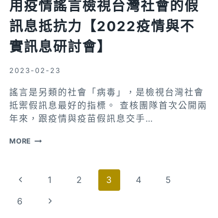
用疫情謠言檢視台灣社會的假
會】
訊息抵抗力【2022疫情與不
實訊息研討會】
2023-02-23
謠言是另類的社會「病毒」，是檢視台灣社會
抵禦假訊息最好的指標。 查核團隊首次公開兩
年來，跟疫情與疫苗假訊息交手…
用
MORE
疫
情
Page
Previous
1
2
3
4
5
謠
言
navigation
Page
Next
6
檢