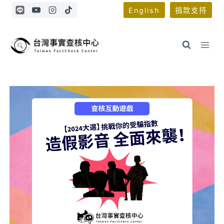
Skip
English
捐款支持
to
content