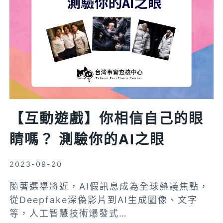
X
平
台
嗎？
1
分
鐘
測
【互動遊戲】你相信自己的眼
驗
判
睛嗎？ 測驗你的AI之眼
高
下
2023-09-20
~
隨著選舉將近，AI假訊息成為全球熱議焦點，
以
從Deepfake深偽影片到AI生成圖像、文字
哈
等，人工智慧技術爆發式…
衝