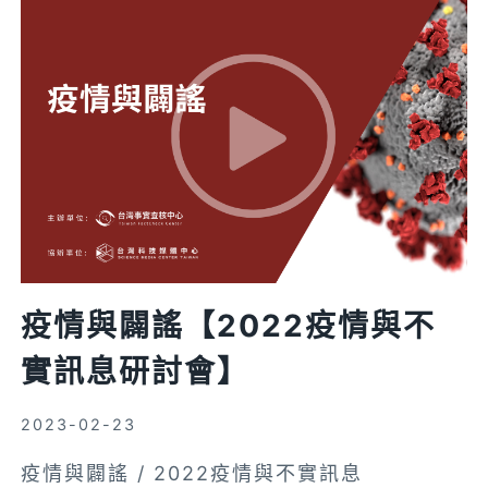
的
世
界
【2022
疫
情
與
不
實
訊
息
疫情與闢謠【2022疫情與不
研
討
實訊息研討會】
會】
2023-02-23
疫情與闢謠 / 2022疫情與不實訊息