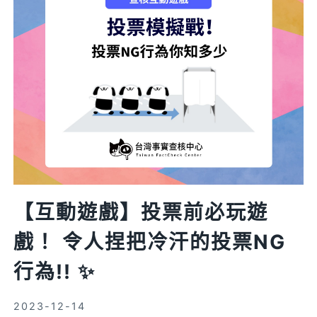
2024
大
選
造
假
影
音
全
面
全
面
【互動遊戲】投票前必玩遊
來
襲！
戲！ 令人捏把冷汗的投票NG
挑
行為!! ✨
戰
你
2023-12-14
的