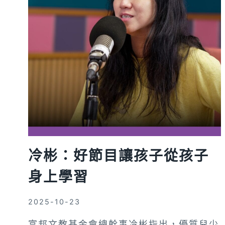
往
下
多
好
奇
一
層，
問
如
何
做
冷彬：好節目讓孩子從孩子
到
身上學習
2025-10-23
富邦文教基金會總幹事冷彬指出，優質兒少