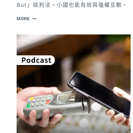
But」談判法，小國也能有效與強權互動。
劉
MORE
必
榮：
台
灣
小，
對
世
界
依
賴
性
高，
不
了