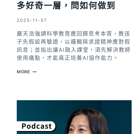
多好奇一層，問如何做到
電
子
支
2025-11-07
付
嚴天浩強調科學教育應回歸思考本質，教孩
工
子先假設再驗證，以邏輯與求證精神應對假
具？
訊息；並指出讓AI融入課堂，須先解決教師
使用痛點，才能真正培養AI協作能力。
遇
MORE
到
新
資
訊，
嚴
天
浩：