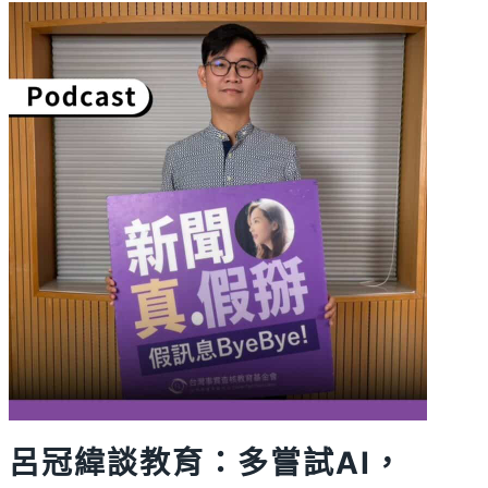
青：
街
友
集
可
愛
可
惡
可
憐
於
一
身，
不
能
只
呂冠緯談教育：多嘗試AI，
看