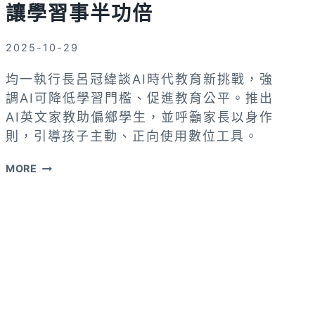
讓學習事半功倍
單
一
面
2025-10-29
相
均一執行長呂冠緯談AI時代教育新挑戰，強
調AI可降低學習門檻、促進教育公平。推出
AI英文家教助偏鄉學生，並呼籲家長以身作
則，引導孩子主動、正向使用數位工具。
呂
MORE
冠
緯
談
教
育：
多
嘗