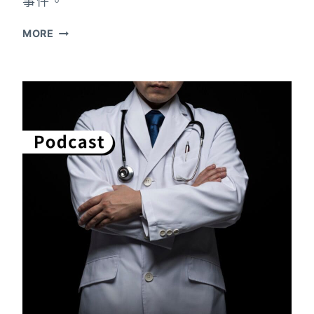
事件。
法
MORE
國
虎
鯨
被
遺
棄？
當
心！
真
實
影
像
也
可