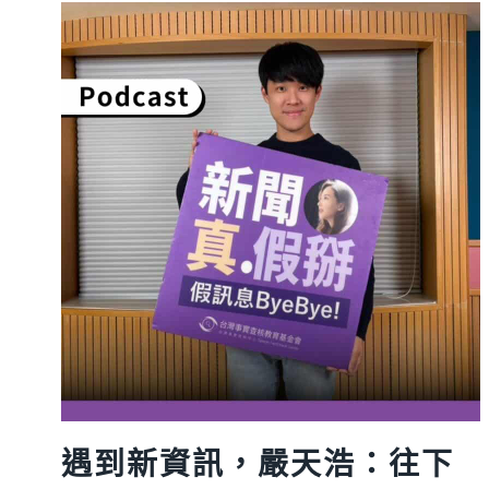
付」
發
生
盜
刷
事
件！
如
何
保
持
警
覺，
安
全
使
遇到新資訊，嚴天浩：往下
用