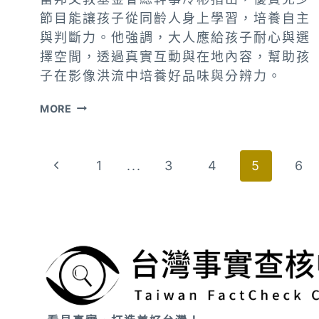
節目能讓孩子從同齡人身上學習，培養自主
與判斷力。他強調，大人應給孩子耐心與選
擇空間，透過真實互動與在地內容，幫助孩
子在影像洪流中培養好品味與分辨力。
冷
MORE
彬：
好
Page
Previous
1
...
3
4
5
6
節
目
navigation
Page
讓
孩
子
從
孩
子
身