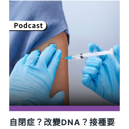
「名
醫
認
證」
假
廣
告，
守
住
健
康
與
荷
包
自閉症？改變DNA？接種要