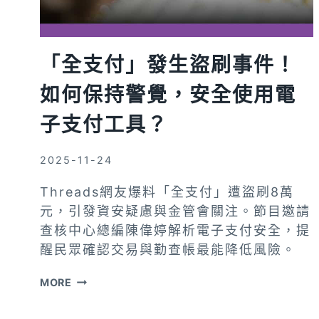
解
他
國
「全支付」發生盜刷事件！
是
如何保持警覺，安全使用電
大
問
子支付工具？
題
2025-11-24
Threads網友爆料「全支付」遭盜刷8萬
元，引發資安疑慮與金管會關注。節目邀請
查核中心總編陳偉婷解析電子支付安全，提
醒民眾確認交易與勤查帳最能降低風險。
「全
MORE
支