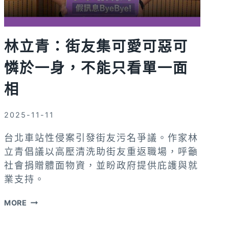
好
自
己」
林立青：街友集可愛可惡可
憐於一身，不能只看單一面
相
2025-11-11
台北車站性侵案引發街友污名爭議。作家林
立青倡議以高壓清洗助街友重返職場，呼籲
社會捐贈體面物資，並盼政府提供庇護與就
業支持。
林
MORE
立