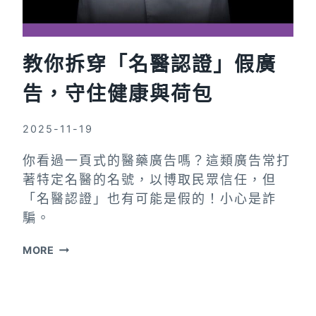
能
不
是
教你拆穿「名醫認證」假廣
完
整
告，守住健康與荷包
事
實
2025-11-19
你看過一頁式的醫藥廣告嗎？這類廣告常打
著特定名醫的名號，以博取民眾信任，但
「名醫認證」也有可能是假的！小心是詐
騙。
教
MORE
你
拆
穿