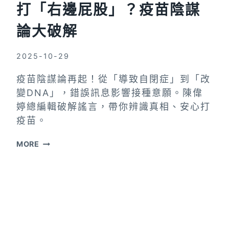
打「右邊屁股」？疫苗陰謀
論大破解
2025-10-29
疫苗陰謀論再起！從「導致自閉症」到「改
變DNA」，錯誤訊息影響接種意願。陳偉
婷總編輯破解謠言，帶你辨識真相、安心打
疫苗。
自
MORE
閉
症？
改
變
DNA？
接