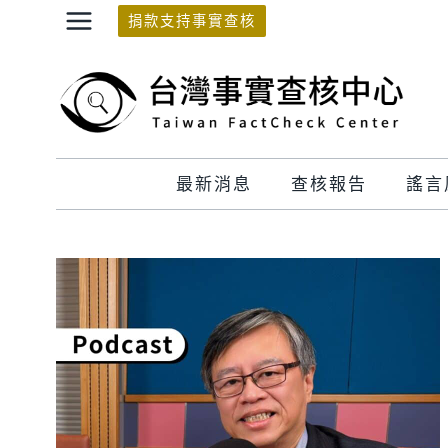
Skip
捐款支持事實查核
to
content
最新消息
查核報告
謠言