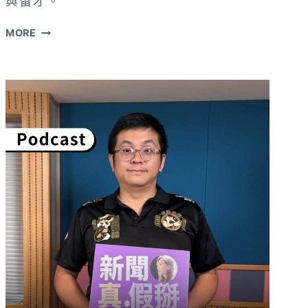
與留才。
陳
MORE
瑞
杰：
災
難
戰
爭
時，
最
大
原
則
是
「先
顧