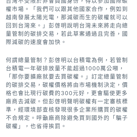
台灣不受限於非會員國身份，得以參加國際碳
權市場。「我們可以跟其他國家合作，例如到
越南發展太陽光電，那減碳而生的碳權就可以
回到台灣來。」彭啓明說明台灣未來將走向總
量管制的碳排交易，若此草案通過且完善，國
際減碳的速度會加快。
何謂總量管制？彭啓明以台積電為例，若管制
台積電一年碳排放量不能超過1000萬公噸，
「那你要擴廠就要去買碳權。」訂定總量管制
的碳排交易，碳權價格將由市場機制決定，價
格也會比現行碳費的300元好，更會驅使更多
廠商去減碳。但彭啓明聲明碳權有一定審核標
準，經環境部查核發現很多企業所購買的碳權
不合規定。呼籲廠商除避免買到國外的「騙子
碳權」，也省得挨罰。