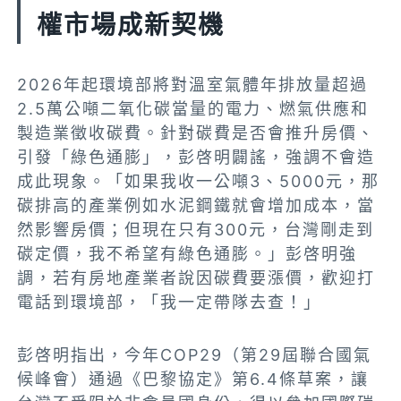
權市場成新契機
2026年起環境部將對溫室氣體年排放量超過
2.5萬公噸二氧化碳當量的電力、燃氣供應和
製造業徵收碳費。針對碳費是否會推升房價、
引發「綠色通膨」，彭啓明闢謠，強調不會造
成此現象。「如果我收一公噸3、5000元，那
碳排高的產業例如水泥鋼鐵就會增加成本，當
然影響房價；但現在只有300元，台灣剛走到
碳定價，我不希望有綠色通膨。」彭啓明強
調，若有房地產業者說因碳費要漲價，歡迎打
電話到環境部，「我一定帶隊去查！」
彭啓明指出，今年COP29（第29屆聯合國氣
候峰會）通過《巴黎協定》第6.4條草案，讓