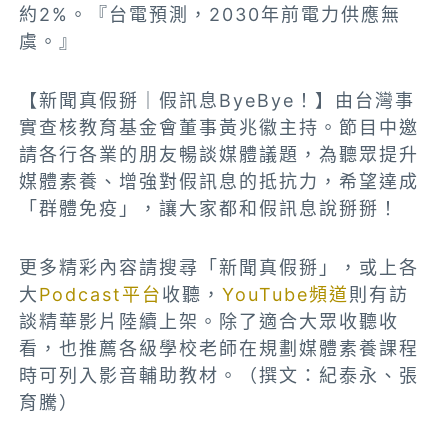
約2%。『台電預測，2030年前電力供應無
虞。』
【新聞真假掰｜假訊息ByeBye！】由台灣事
實查核教育基金會董事黃兆徽主持。節目中邀
請各行各業的朋友暢談媒體議題，為聽眾提升
媒體素養、增強對假訊息的抵抗力，希望達成
「群體免疫」，讓大家都和假訊息說掰掰！
更多精彩內容請搜尋「新聞真假掰」，或上各
大
Podcast平台
收聽，
YouTube頻道
則有訪
談精華影片陸續上架。除了適合大眾收聽收
看，也推薦各級學校老師在規劃媒體素養課程
時可列入影音輔助教材。（撰文：紀泰永、張
育騰）