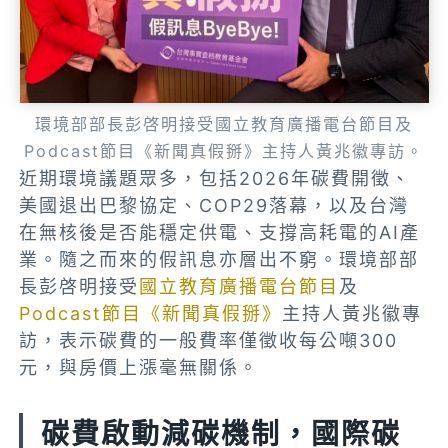
環境部部長彭啓明接受國立教育廣播電台節目及
Podcast節目《新聞真假掰》主持人黃兆徽專訪。
近期環境議題眾多，包括2026年碳費開徵、
美國退出巴黎協定、COP29落幕，以及台灣
在無核後是否能穩定供電、支撐高耗電的AI產
業。隨之而來的假訊息亦層出不窮。環境部部
長彭啓明接受
國立教育廣播電台節目
及
Podcast節目《新聞真假掰》
主持人黃兆徽專
訪，表示碳費的一般費率僅徵收每公噸300
元，與房價上漲毫無關係。
碳費啟動減碳機制，國際碳