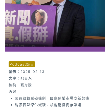
Podcast節目
發佈：
2025-02-13
文字：
紀泰永
核稿：張育騰
內容
碳費啟動減碳機制，國際碳權市場成新契機
能源轉型深化減碳，核能延役仍存爭議