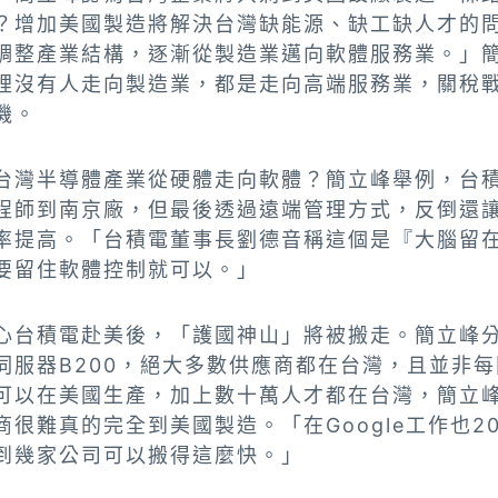
？增加美國製造將解決台灣缺能源、缺工缺人才的
調整產業結構，逐漸從製造業邁向軟體服務業。」
裡沒有人走向製造業，都是走向高端服務業，關稅
機。
台灣半導體產業從硬體走向軟體？簡立峰舉例，台
程師到南京廠，但最後透過遠端管理方式，反倒還
率提高。「台積電董事長劉德音稱這個是『大腦留
要留住軟體控制就可以。」
心台積電赴美後，「護國神山」將被搬走。簡立峰分析
伺服器B200，絕大多數供應商都在台灣，且並非
可以在美國生產，加上數十萬人才都在台灣，簡立
商很難真的完全到美國製造。「在Google工作也2
到幾家公司可以搬得這麼快。」