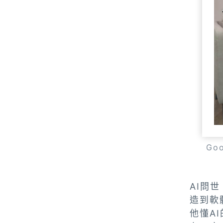
Go
AI問
造到軟
他懂A