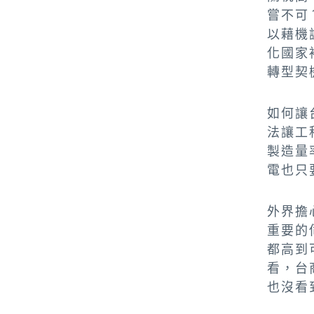
嘗不可
以藉機
化國家
轉型契
如何讓
法讓工
製造量
電也只
外界擔
重要的
都高到
看，台
也沒看