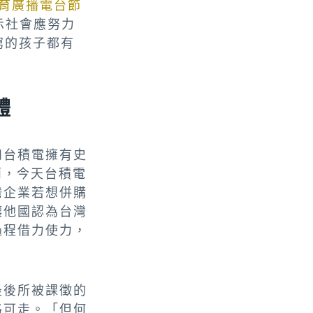
育廣播電台節
示社會應努力
窮的孩子都有
體
和台積電擁有史
蘭，今天台積電
灣企業若想併購
讓他國認為台灣
過程借力使力，
最後所被課徵的
路可走。「但何