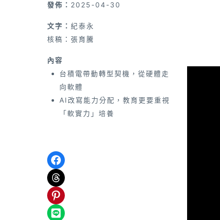
發佈：
2025-04-30
文字：
紀泰永
核稿：張育騰
內容
台積電帶動轉型契機，從硬體走
向軟體
AI改寫能力分配，教育更要重視
「軟實力」培養
Share on Facebook
Share on Threads
Share on Pinterest
Share on LINE