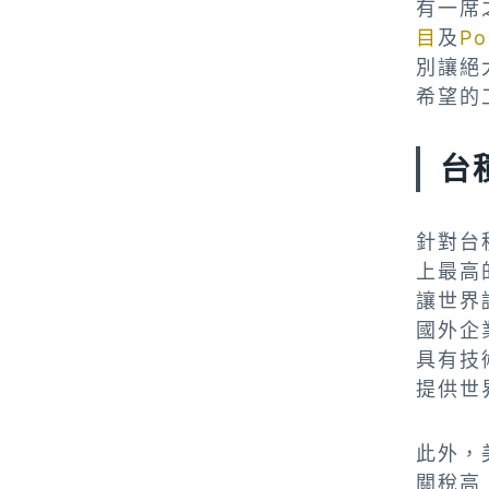
有一席
目
及
P
別讓絕
希望的
台
針對台
上最高
讓世界
國外企
具有技
提供世
此外，
關稅高