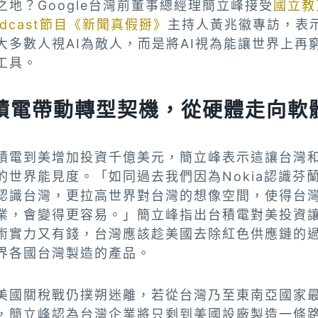
之地？Google台灣前董事總經理簡立峰接受
國立教
odcast節目《新聞真假掰》
主持人黃兆徽專訪，表
大多數人視AI為敵人，而是將AI視為能讓世界上再
工具。
積電帶動轉型契機，從硬體走向軟
積電到美增加投資千億美元，簡立峰表示這讓台灣
的世界能見度。「如同過去我們因為Nokia認識芬
認識台灣，更拉高世界對台灣的想像空間，使得台
業，會變得更容易。」簡立峰指出台積電對美投資
術實力又有錢，台灣應該趁美國去除紅色供應鏈的
界各國台灣製造的產品。
美國關稅戰仍撲朔迷離，若從台灣乃至東南亞國家
，簡立峰認為台灣企業將只剩到美國設廠製造一條