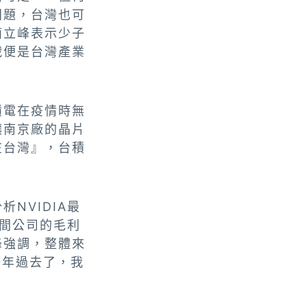
問題，台灣也可
簡立峰表示少子
戰便是台灣產業
積電在疫情時無
讓南京廠的晶片
在台灣』，台積
NVIDIA最
每間公司的毛利
峰強調，整體來
0年過去了，我