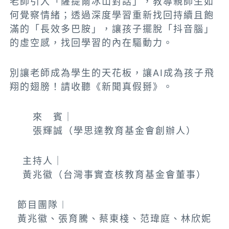
老師引入「薩提爾冰山對話」，教導親師生如
何覺察情緒；透過深度學習重新找回持續且飽
滿的「長效多巴胺」，讓孩子擺脫「抖音腦」
的虛空感，找回學習的內在驅動力。
別讓老師成為學生的天花板，讓AI成為孩子飛
翔的翅膀！請收聽《新聞真假掰》。
來 賓｜
張輝誠（學思達教育基金會創辦人）
主持人｜
黃兆徽（台灣事實查核教育基金會董事）
節目團隊︱
黃兆徽、張育騰、蔡東棧、范瑋庭、林欣妮