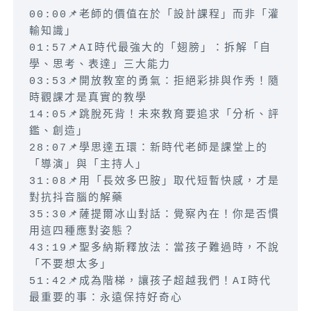
00:00📌老師的價值在於「設計課程」而非「灌
輸知識」
01:57📌AI時代最強大的「翅膀」：拆解「自
學、思考、表達」三大能力
03:53📌開放教室的勇氣：拒絕彩排與作秀！隨
時觀課才是真實的教學
14:05📌跳脫死背！未來教育要追求「分析、評
鑑、創造」
28:07📌學思達五環：新時代老師是課堂上的
「導演」與「主持人」
31:08📌用「長效多巴胺」取代短暫快感，才是
對抗抖音腦的解藥
35:30📌薩提爾冰山對話：覺察內在！你是否慣
用這四種應對姿態？
43:19📌聖多納斯釋放法：當孩子難過時，不說
「不要想太多」
51:42📌成為階梯，讓孩子超越我們！AI時代
最重要的事：永遠保持好奇心