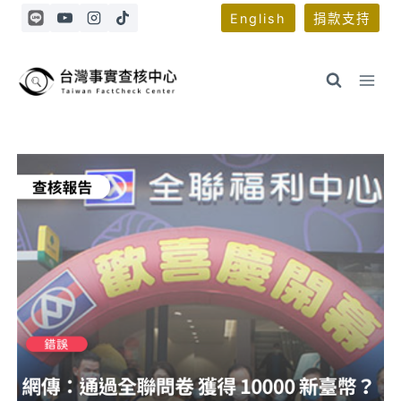
Skip
English
捐款支持
to
content