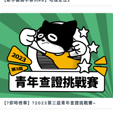
【新手變高手系列#8】地理定位2
【?即時榜單】?2023第三屆青年查證挑戰賽~