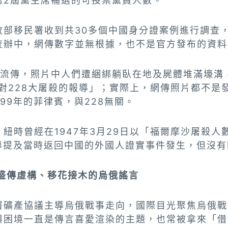
第2屆黨主席補選的可投票黨員人數。
政部移民署收到共30多個中國身分證案例進行調查，
查辦中，網傳數字並無根據，也不是官方發布的資料
片流傳，照片中人們遭綑綁躺臥在地及屍體堆滿壕溝
報對228大屠殺的報導」；實際上，網傳照片都不是
899年的菲律賓，與228無關。
紐時曾經在1947年3月29日以「福爾摩沙屠殺人數估
報導提及當時返回中國的外國人證實事件發生，但沒
網盛傳虛構、移花接木的烏俄謠言
署礦產協議主導烏俄戰事走向，國際目光聚焦烏俄戰
與困境一直是傳言喜愛渲染的主題，也常被拿來「借