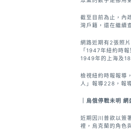
眾黨的數字是挪用
截至目前為止，內
灣戶籍，還在繼續
網路近期有2張照
「1947年紐約時
1949年的上海及1
檢視紐約時報報導，
人」報導228，
｜烏俄停戰未明 
近期因川普欲以簽
裡，烏克蘭的角色