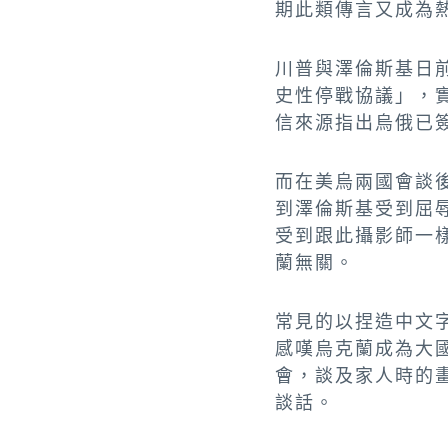
期此類傳言又成為
川普與澤倫斯基日
史性停戰協議」，
信來源指出烏俄已
而在美烏兩國會談
到澤倫斯基受到屈
受到跟此攝影師一
蘭無關。
常見的以捏造中文
感嘆烏克蘭成為大
會，談及家人時的
談話。