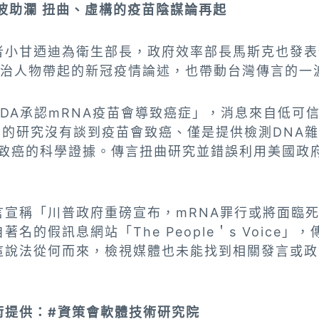
波助瀾 扭曲、虛構的疫苗陰謀論再起
者小甘迺迪為衛生部長，政府效率部長馬斯克也發表
政治人物帶起的新冠疫情論述，也帶動台灣傳言的一
DA承認mRNA疫苗會導致癌症」，消息來自低可信度
用的研究沒有談到疫苗會致癌、僅是提供檢測DNA
疫苗致癌的科學證據。傳言扭曲研究並錯誤利用美國政
言宣稱「川普政府重磅宣布，mRNA罪行或將面臨
名的假訊息網站「The People＇s Voice
這說法從何而來，檢視媒體也未能找到相關發言或政
。
術提供：#資策會軟體技術研究院