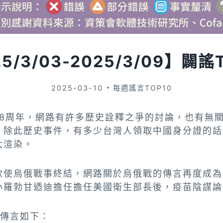
5/3/03-2025/3/09】闢謠
2025-03-10
每週謠言TOP10
78周年，網路有許多歷史詮釋之爭的討論，也有無
；除此歷史事件，有多少台灣人領取中國身分證的話
大渲染。
欲使烏俄戰事終結，網路關於烏俄戰的傳言再度成為
小羅勃甘迺迪擔任擔任美國衛生部長後，疫苗陰謀論
類傳言如下：