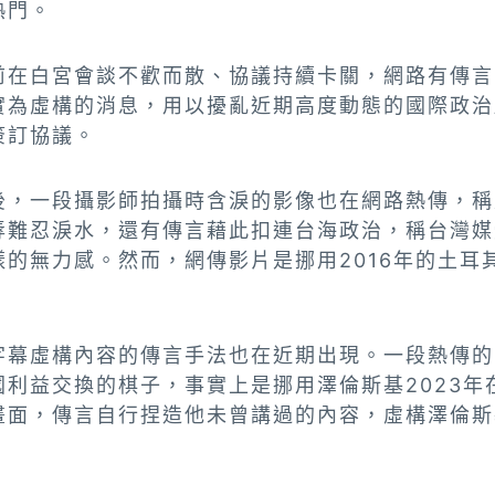
熱門。
前在白宮會談不歡而散、協議持續卡關，網路有傳言
實為虛構的消息，用以擾亂近期高度動態的國際政治
簽訂協議。
後，一段攝影師拍攝時含淚的影像也在網路熱傳，稱
辱難忍淚水，還有傳言藉此扣連台海政治，稱台灣媒
樣的無力感。然而，網傳影片是挪用2016年的土耳
字幕虛構內容的傳言手法也在近期出現。一段熱傳的
國利益交換的棋子，事實上是挪用澤倫斯基2023年
畫面，傳言自行捏造他未曾講過的內容，虛構澤倫斯